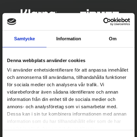
Samtycke
Information
Om
Denna webbplats använder cookies
Vi använder enhetsidentifierare för att anpassa innehållet
och annonserna till användarna, tillhandahålla funktioner
för sociala medier och analysera vår trafik. Vi
Betala säkert
vidarebefordrar även sådana identifierare och annan
||
Välj
||
information från din enhet till de sociala medier och
annons- och analysföretag som vi samarbetar med.
Snabba leveranser
Dessa kan i sin tur kombinera informationen med annan
||
Eller
||
information som du har tillhandahållit eller som de har
samlat in när du har använt deras tjänster.
Hämta på lagret med/utan montering