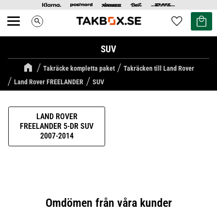
Kundvag
Favoriter
search
Meny
SUV
Takräcke kompletta paket
Takräcken till Land Rover
Land Rover FREELANDER
SUV
LAND ROVER
FREELANDER 5-DR SUV
2007-2014