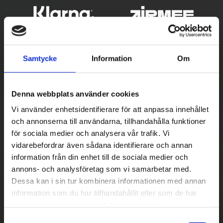
Samtycke
Information
Om
Denna webbplats använder cookies
Vi använder enhetsidentifierare för att anpassa innehållet
och annonserna till användarna, tillhandahålla funktioner
Betala säkert
för sociala medier och analysera vår trafik. Vi
vidarebefordrar även sådana identifierare och annan
||
Välj
||
information från din enhet till de sociala medier och
Snabba leveranser
annons- och analysföretag som vi samarbetar med.
Dessa kan i sin tur kombinera informationen med annan
||
Eller
||
information som du har tillhandahållit eller som de har
samlat in när du har använt deras tjänster.
Hämta på lagret med/utan montering
S