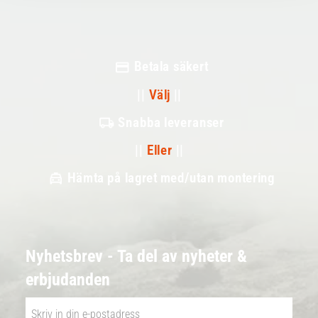
Betala säkert
||
Välj
||
Snabba leveranser
||
Eller
||
Hämta på lagret med/utan montering
Nyhetsbrev - Ta del av nyheter &
erbjudanden