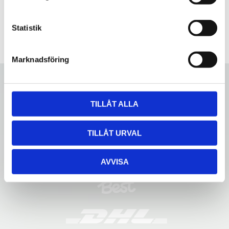
y
c
k
Statistik
e
s
Marknadsföring
v
a
l
TILLÅT ALLA
TILLÅT URVAL
AVVISA