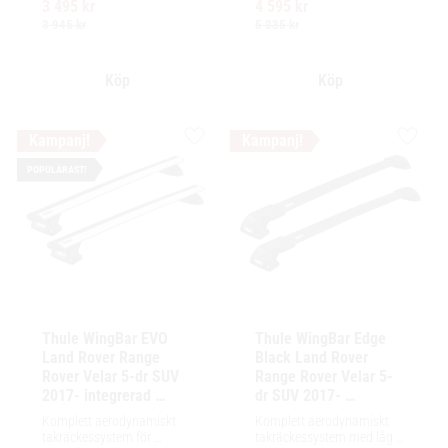
3 495
kr
4 595
kr
Ytskikt av svart polymer.
enkel installation av 
tillbehör och maximalt 
3 945
kr
5 335
kr
lastutrymme.
Lägg till i favoriter
Lägg ti
POPULÄRAST!
Thule WingBar EVO 
Thule WingBar Edge 
Land Rover Range 
Black Land Rover 
Rover Velar 5-dr SUV 
Range Rover Velar 5-
2017- integrerad 
dr SUV 2017- 
reling / flush
integrerad reling / 
Komplett aerodynamiskt 
Komplett aerodynamiskt 
flush
takräckessystem för 
takräckessystem med låg 