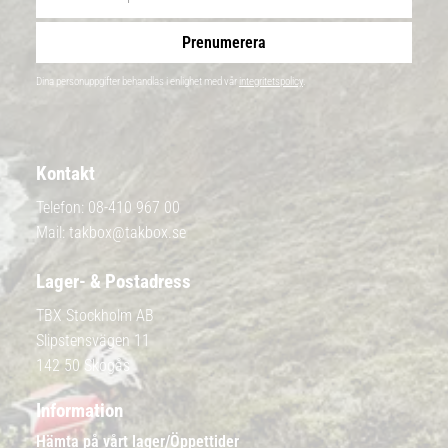
Prenumerera
Dina personuppgifter behandlas i enlighet med vår
integritetspolicy
.
Kontakt
Telefon:
08-410 967 00
Mail:
takbox@takbox.se
Lager- & Postadress
TBX Stockholm AB
Slipstensvägen 11
142 50 Skogås
Information
Hämta på vårt lager/Öppettider