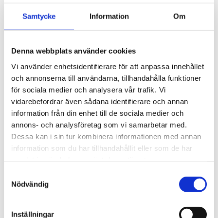
takräckessystem med låg 
profil och integrerad design 
4 895
kr
Samtycke
Information
Om
för exceptionellt tyst 
körning och enkel 
5 690
kr
installation av tillbehör.
Denna webbplats använder cookies
Vi använder enhetsidentifierare för att anpassa innehållet
och annonserna till användarna, tillhandahålla funktioner
för sociala medier och analysera vår trafik. Vi
vidarebefordrar även sådana identifierare och annan
information från din enhet till de sociala medier och
annons- och analysföretag som vi samarbetar med.
Dessa kan i sin tur kombinera informationen med annan
information som du har tillhandahållit eller som de har
samlat in när du har använt deras tjänster.
S
Nödvändig
a
m
t
Inställningar