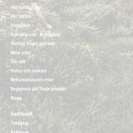
Hur handlar jag?
Hyr takbox
Köpvillkor
Kontakta oss - Kundtjänst
Vanliga frågor och svar
Mina sidor
Om oss
Policy och cookies
Reklamation och retur
Registrera din Thule-produkt
Blogg
Sortiment
Takboxar
Bakboxar