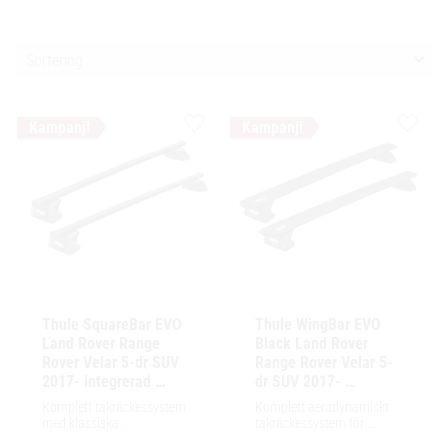
Välj sortering
Lägg till i favoriter
Lägg ti
Thule SquareBar EVO 
Thule WingBar EVO 
Land Rover Range 
Black Land Rover 
Rover Velar 5-dr SUV 
Range Rover Velar 5-
2017- integrerad 
dr SUV 2017- 
reling / flush
integrerad reling / 
Komplett takräckessystem 
Komplett aerodynamiskt 
flush
med klassiska 
takräckessystem för 
fyrkantsprofiler i stål. 
exceptionellt tyst körning, 