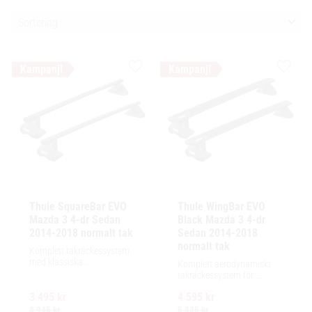
Välj sortering
Lägg till i favoriter
Lägg ti
Thule SquareBar EVO 
Thule WingBar EVO 
Mazda 3 4-dr Sedan 
Black Mazda 3 4-dr 
2014-2018 normalt tak
Sedan 2014-2018 
normalt tak
Komplett takräckessystem 
med klassiska 
Komplett aerodynamiskt 
fyrkantsprofiler i stål. 
takräckessystem för 
Ytskikt av svart polymer.
exceptionellt tyst körning, 
3 495
kr
4 595
kr
enkel installation av 
tillbehör och maximalt 
3 945
kr
5 335
kr