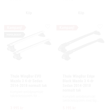
lastutrymme.
Lägg till i favoriter
Lägg ti
POPULÄRAST!
Thule WingBar EVO 
Thule WingBar Edge 
Mazda 3 4-dr Sedan 
Black Mazda 3 4-dr 
2014-2018 normalt tak
Sedan 2014-2018 
normalt tak
Komplett aerodynamiskt 
takräckessystem för 
Komplett aerodynamiskt 
exceptionellt tyst körning, 
takräckessystem med låg 
enkel installation av 
profil och integrerad design 
tillbehör och maximalt 
3 995
kr
5 195
kr
för exceptionellt tyst 