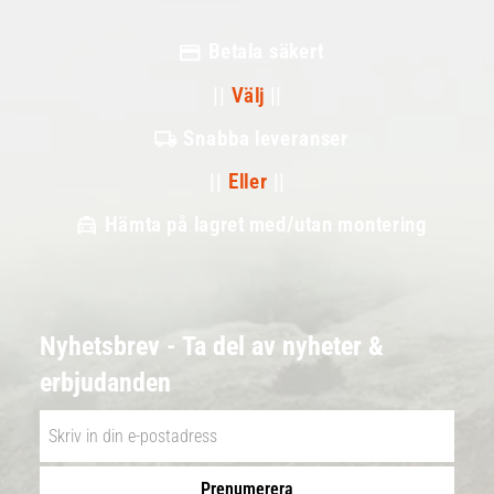
Betala säkert
||
Välj
||
Snabba leveranser
||
Eller
||
Hämta på lagret med/utan montering
Nyhetsbrev - Ta del av nyheter &
erbjudanden
Prenumerera