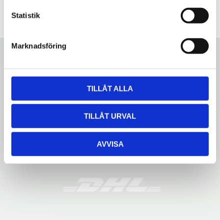
c
k
Statistik
e
s
Marknadsföring
v
a
l
TILLÅT ALLA
TILLÅT URVAL
AVVISA