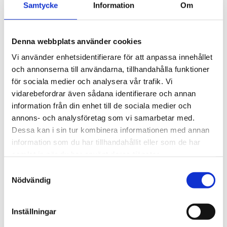
körning och enkel 
5 690
kr
Samtycke
Information
Om
installation av tillbehör.
Denna webbplats använder cookies
Vi använder enhetsidentifierare för att anpassa innehållet
och annonserna till användarna, tillhandahålla funktioner
för sociala medier och analysera vår trafik. Vi
vidarebefordrar även sådana identifierare och annan
information från din enhet till de sociala medier och
annons- och analysföretag som vi samarbetar med.
Dessa kan i sin tur kombinera informationen med annan
information som du har tillhandahållit eller som de har
samlat in när du har använt deras tjänster.
S
Nödvändig
a
m
t
Inställningar
y