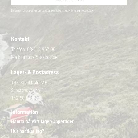
Dina personuppgifter behandlas i enlighet med vår
integritetspolicy
.
Kontakt
Telefon:
08-410 967 00
Mail:
takbox@takbox.se
Lager- & Postadress
TBX Stockholm AB
Slipstensvägen 11
142 50 Skogås
Information
Hämta på vårt lager/Öppettider
Hur handlar jag?