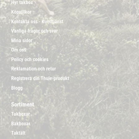
Hyr takbox
Köpvillkor
Kontakta oss - Kundtjänst
Vanliga frågor och svar
Mina sidor
Om oss
Policy och cookies
Reklamation och retur
Registrera din Thule-produkt
Blogg
Sortiment
Takboxar
Bakboxar
Taktält