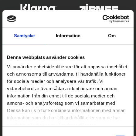
Samtycke
Information
Om
Denna webbplats använder cookies
Vi använder enhetsidentifierare för att anpassa innehållet
och annonserna till användarna, tillhandahålla funktioner
Betala säkert
för sociala medier och analysera vår trafik. Vi
vidarebefordrar även sådana identifierare och annan
||
Välj
||
information från din enhet till de sociala medier och
Snabba leveranser
annons- och analysföretag som vi samarbetar med.
Dessa kan i sin tur kombinera informationen med annan
||
Eller
||
information som du har tillhandahållit eller som de har
samlat in när du har använt deras tjänster.
Hämta på lagret med/utan montering
S