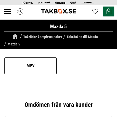
Kundvag
Favoriter
search
Meny
Mazda 5
Takräcke kompletta paket
Takräcken till Mazda
Mazda 5
MPV