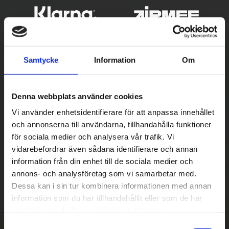
Samtycke
Information
Om
Denna webbplats använder cookies
Vi använder enhetsidentifierare för att anpassa innehållet
och annonserna till användarna, tillhandahålla funktioner
Betala säkert
för sociala medier och analysera vår trafik. Vi
vidarebefordrar även sådana identifierare och annan
||
Välj
||
information från din enhet till de sociala medier och
Snabba leveranser
annons- och analysföretag som vi samarbetar med.
Dessa kan i sin tur kombinera informationen med annan
||
Eller
||
information som du har tillhandahållit eller som de har
samlat in när du har använt deras tjänster.
Hämta på lagret med/utan montering
S