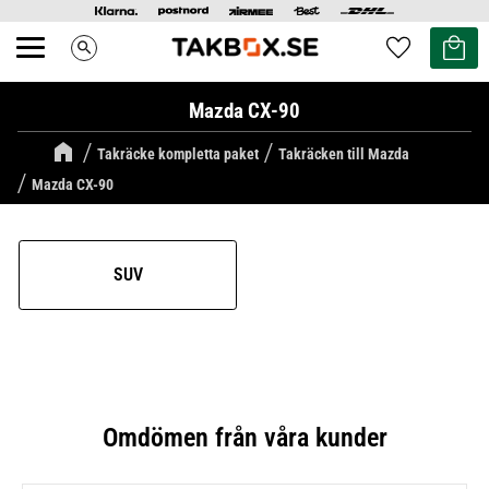
Kundvag
Favoriter
search
Meny
Mazda CX-90
Takräcke kompletta paket
Takräcken till Mazda
Mazda CX-90
SUV