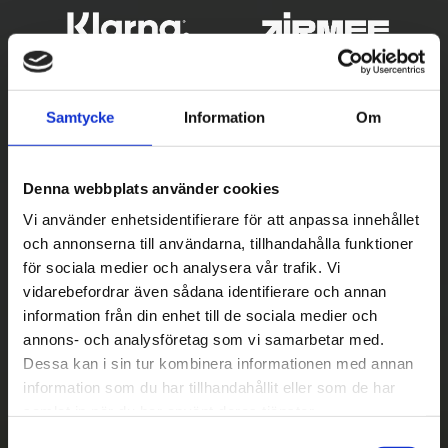
Samtycke
Information
Om
Denna webbplats använder cookies
Vi använder enhetsidentifierare för att anpassa innehållet
och annonserna till användarna, tillhandahålla funktioner
Betala säkert
för sociala medier och analysera vår trafik. Vi
vidarebefordrar även sådana identifierare och annan
||
Välj
||
information från din enhet till de sociala medier och
Snabba leveranser
annons- och analysföretag som vi samarbetar med.
Dessa kan i sin tur kombinera informationen med annan
||
Eller
||
information som du har tillhandahållit eller som de har
samlat in när du har använt deras tjänster.
Hämta på lagret med/utan montering
S