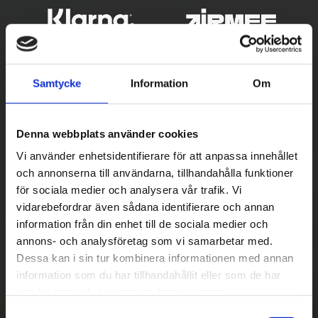
Samtycke
Information
Om
Denna webbplats använder cookies
Vi använder enhetsidentifierare för att anpassa innehållet
och annonserna till användarna, tillhandahålla funktioner
Betala säkert
för sociala medier och analysera vår trafik. Vi
vidarebefordrar även sådana identifierare och annan
||
Välj
||
information från din enhet till de sociala medier och
Snabba leveranser
annons- och analysföretag som vi samarbetar med.
Dessa kan i sin tur kombinera informationen med annan
||
Eller
||
information som du har tillhandahållit eller som de har
samlat in när du har använt deras tjänster.
Hämta på lagret med/utan montering
S