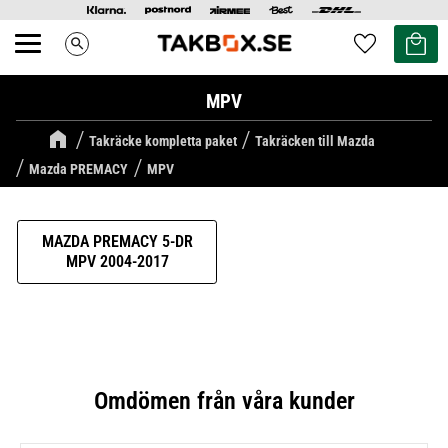
Kundvag
Favoriter
search
Meny
MPV
Takräcke kompletta paket
Takräcken till Mazda
Mazda PREMACY
MPV
MAZDA PREMACY 5-DR
MPV 2004-2017