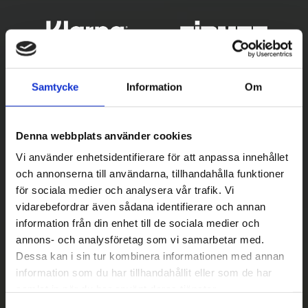
Samtycke
Information
Om
Denna webbplats använder cookies
Vi använder enhetsidentifierare för att anpassa innehållet
och annonserna till användarna, tillhandahålla funktioner
för sociala medier och analysera vår trafik. Vi
Betala säkert
vidarebefordrar även sådana identifierare och annan
||
Välj
||
information från din enhet till de sociala medier och
annons- och analysföretag som vi samarbetar med.
Snabba leveranser
Dessa kan i sin tur kombinera informationen med annan
||
Eller
||
information som du har tillhandahållit eller som de har
samlat in när du har använt deras tjänster.
Hämta på lagret med/utan montering