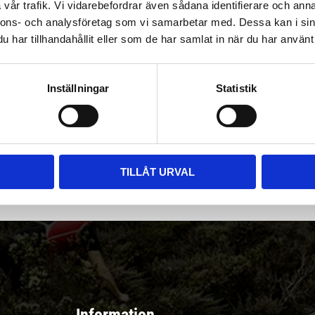
vår trafik. Vi vidarebefordrar även sådana identifierare och anna
nnons- och analysföretag som vi samarbetar med. Dessa kan i sin
har tillhandahållit eller som de har samlat in när du har använt 
Inställningar
Statistik
|
Välj
||
Snabba leveranser ||
Eller
||
Hämta på lagret
r & erbjudanden
TILLÅT URVAL