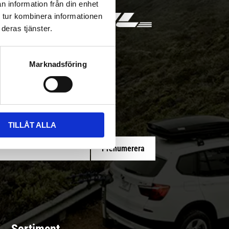
n information från din enhet
 tur kombinera informationen
deras tjänster.
Marknadsföring
 med/utan montering
TILLÅT ALLA
Prenumerera