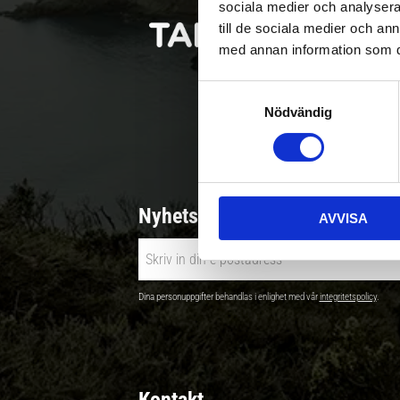
sociala medier och analysera 
till de sociala medier och a
med annan information som du 
S
Nödvändig
a
Betala säkert |
m
t
y
c
Nyhetsbrev - Ta del av nyhete
AVVISA
k
e
s
v
Dina personuppgifter behandlas i enlighet med vår
integritetspolicy
.
a
l