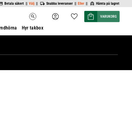
Betala säkert ||
Välj
||
Snabba leveranser ||
Eller
||
Hämta på lagret
Kundvagn
Favoriter
search
yndhörna
Hyr takbox