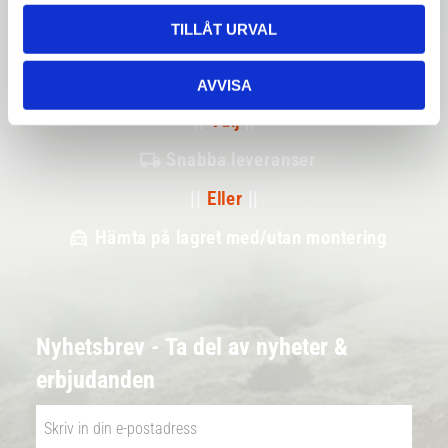
TILLÅT URVAL
Betala säkert
AVVISA
||
Välj
||
Snabba leveranser
||
Eller
||
Hämta på lagret med/utan montering
Nyhetsbrev - Ta del av nyheter &
erbjudanden