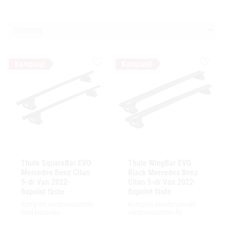
Välj sortering
Lägg till i favoriter
Lägg ti
Thule SquareBar EVO 
Thule WingBar EVO 
Mercedes Benz Citan 
Black Mercedes Benz 
5-dr Van 2022- 
Citan 5-dr Van 2022- 
fixpoint fäste
fixpoint fäste
Komplett takräckessystem 
Komplett aerodynamiskt 
med klassiska 
takräckessystem för 
fyrkantsprofiler i stål. 
exceptionellt tyst körning, 