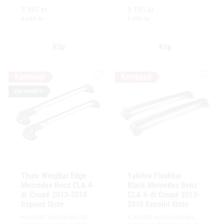
exceptionellt tyst körning, 
profil och integrerad design 
3 995
kr
5 195
kr
enkel installation av 
för exceptionellt tyst 
tillbehör och maximalt 
körning och enkel 
4 635
kr
5 990
kr
lastutrymme.
installation av tillbehör.
Lägg till i favoriter
Lägg ti
VÅR FAVORIT!
Thule WingBar Edge 
Yakima Flushbar 
Mercedes Benz CLA 4-
Black Mercedes Benz 
dr Coupé 2013-2018 
CLA 4-dr Coupé 2013-
fixpoint fäste
2018 fixpoint fäste
Komplett aerodynamiskt 
Komplett serodynamiskt 