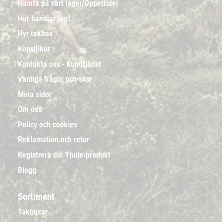
Hämta på vårt lager/Öppettider
Hur handlar jag?
Hyr takbox
Köpvillkor
Kontakta oss - Kundtjänst
Vanliga frågor och svar
Mina sidor
Om oss
Policy och cookies
Reklamation och retur
Registrera din Thule-produkt
Blogg
Sortiment
Takboxar