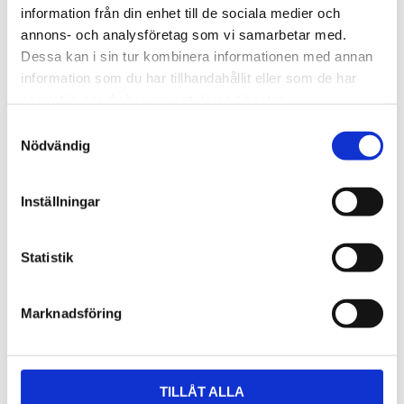
information från din enhet till de sociala medier och
takräcke i aluminium med 
låg profil och integrerad 
annons- och analysföretag som vi samarbetar med.
5 195
kr
design för exceptionellt tyst 
Dessa kan i sin tur kombinera informationen med annan
körning
5 495
kr
information som du har tillhandahållit eller som de har
samlat in när du har använt deras tjänster.
S
Nödvändig
a
m
t
Inställningar
y
c
k
Statistik
e
s
Marknadsföring
v
a
l
TILLÅT ALLA