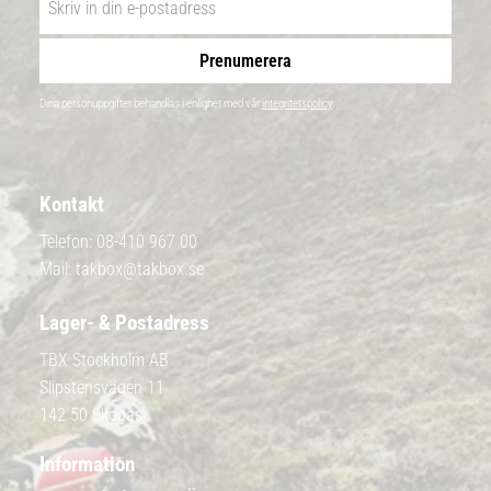
Prenumerera
Dina personuppgifter behandlas i enlighet med vår
integritetspolicy
.
Kontakt
Telefon:
08-410 967 00
Mail:
takbox@takbox.se
Lager- & Postadress
TBX Stockholm AB
Slipstensvägen 11
142 50 Skogås
Information