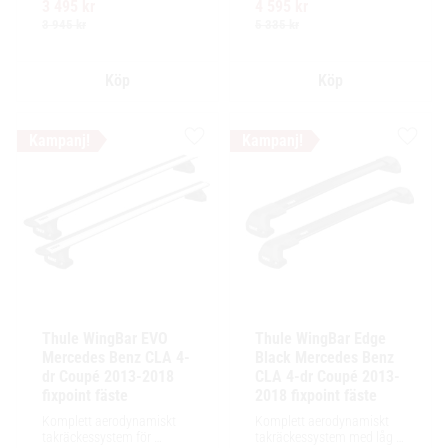
3 495
kr
4 595
kr
Ytskikt av svart polymer.
enkel installation av 
tillbehör och maximalt 
3 945
kr
5 335
kr
lastutrymme.
Lägg till i favoriter
Lägg ti
Thule WingBar EVO 
Thule WingBar Edge 
Mercedes Benz CLA 4-
Black Mercedes Benz 
dr Coupé 2013-2018 
CLA 4-dr Coupé 2013-
fixpoint fäste
2018 fixpoint fäste
Komplett aerodynamiskt 
Komplett aerodynamiskt 
takräckessystem för 
takräckessystem med låg 