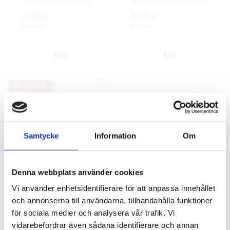
takräckessystem med låg 
takräcke i aluminium med 
profil och integrerad design 
låg profil och integrerad 
4 895
kr
5 195
kr
för exceptionellt tyst 
design för exceptionellt tyst 
körning och enkel 
körning
5 690
kr
5 495
kr
installation av tillbehör.
Lägg till i favoriter
Samtycke
Information
Om
Denna webbplats använder cookies
Yakima Flushbar 
Vi använder enhetsidentifierare för att anpassa innehållet
Mercedes Benz CLA 4-
och annonserna till användarna, tillhandahålla funktioner
dr Coupé 2013-2018 
för sociala medier och analysera vår trafik. Vi
fixpoint fäste
vidarebefordrar även sådana identifierare och annan
Komplett serodynamiskt 