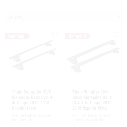
Välj sortering
Lägg till i favoriter
Lägg ti
Thule SquareBar EVO 
Thule WingBar EVO 
Mercedes Benz CLA 4-
Black Mercedes Benz 
dr Coupé 2013-2018 
CLA 4-dr Coupé 2013-
fixpoint fäste
2018 fixpoint fäste
Komplett takräckessystem 
Komplett aerodynamiskt 
med klassiska 
takräckessystem för 
fyrkantsprofiler i stål. 
exceptionellt tyst körning, 