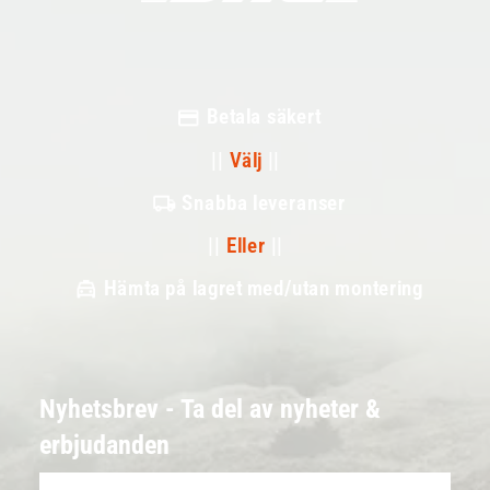
Betala säkert
||
Välj
||
Snabba leveranser
||
Eller
||
Hämta på lagret med/utan montering
Nyhetsbrev - Ta del av nyheter &
erbjudanden