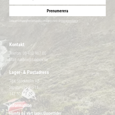
Prenumerera
Dina personuppgifter behandlas i enlighet med vår
integritetspolicy
.
Kontakt
Telefon:
08-410 967 00
Mail:
takbox@takbox.se
Lager- & Postadress
TBX Stockholm AB
Slipstensvägen 11
142 50 Skogås
Information
Hämta på vårt lager/Öppettider