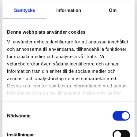
med klassiska 
fyrkantsprofiler i stål. 
3 495
kr
Samtycke
Information
Om
Ytskikt av svart polymer.
3 945
kr
Denna webbplats använder cookies
Vi använder enhetsidentifierare för att anpassa innehållet
och annonserna till användarna, tillhandahålla funktioner
för sociala medier och analysera vår trafik. Vi
vidarebefordrar även sådana identifierare och annan
information från din enhet till de sociala medier och
annons- och analysföretag som vi samarbetar med.
Dessa kan i sin tur kombinera informationen med annan
information som du har tillhandahållit eller som de har
samlat in när du har använt deras tjänster.
S
Nödvändig
a
m
t
Inställningar