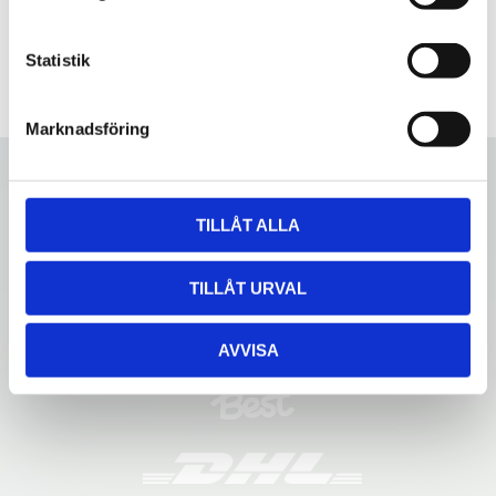
y
c
k
Statistik
e
s
Marknadsföring
v
a
l
TILLÅT ALLA
TILLÅT URVAL
AVVISA