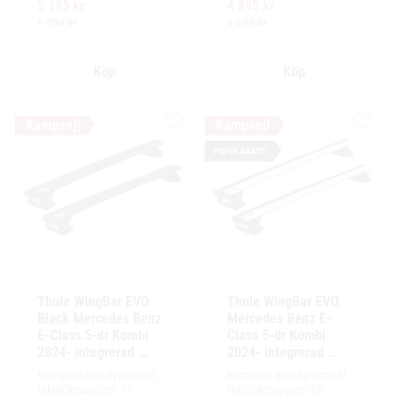
5 195
kr
4 895
kr
för exceptionellt tyst 
för exceptionellt tyst 
körning och enkel 
körning och enkel 
5 990
kr
5 690
kr
installation av tillbehör.
installation av tillbehör.
Lägg till i favoriter
Lägg ti
POPULÄRAST!
Thule WingBar EVO 
Thule WingBar EVO 
Black Mercedes Benz 
Mercedes Benz E-
E-Class 5-dr Kombi 
Class 5-dr Kombi 
2024- integrerad 
2024- integrerad 
reling / flush rails
reling / flush rails
Komplett aerodynamiskt 
Komplett aerodynamiskt 
takräckessystem för 
takräckessystem för 