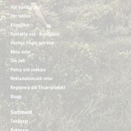
Hur handlar jag?
Hyr takbox
Köpvillkor
Kontakta oss - Kundtjänst
Vanliga frågor och svar
Mina sidor
Om oss
Policy och cookies
Reklamation och retur
Registrera din Thule-produkt
Blogg
Sortiment
Takboxar
Bakboxar