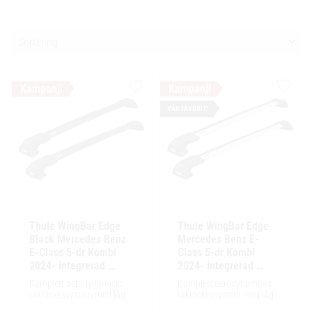
Välj sortering
Lägg till i favoriter
Lägg ti
VÅR FAVORIT!
Thule WingBar Edge 
Thule WingBar Edge 
Black Mercedes Benz 
Mercedes Benz E-
E-Class 5-dr Kombi 
Class 5-dr Kombi 
2024- integrerad 
2024- integrerad 
reling / flush rails
reling / flush rails
Komplett aerodynamiskt 
Komplett aerodynamiskt 
takräckessystem med låg 
takräckessystem med låg 
profil och integrerad design 
profil och integrerad design 