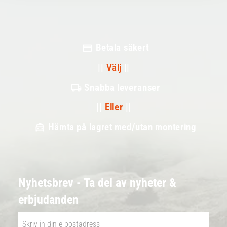
Betala säkert
||
Välj
||
Snabba leveranser
||
Eller
||
Hämta på lagret med/utan montering
Nyhetsbrev - Ta del av nyheter &
erbjudanden