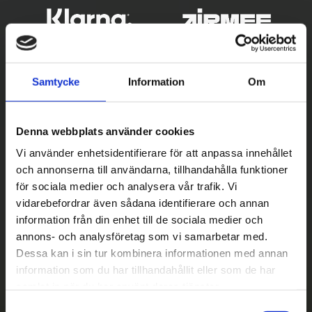
Samtycke
Information
Om
Denna webbplats använder cookies
Vi använder enhetsidentifierare för att anpassa innehållet
och annonserna till användarna, tillhandahålla funktioner
Betala säkert
för sociala medier och analysera vår trafik. Vi
vidarebefordrar även sådana identifierare och annan
||
Välj
||
information från din enhet till de sociala medier och
Snabba leveranser
annons- och analysföretag som vi samarbetar med.
Dessa kan i sin tur kombinera informationen med annan
||
Eller
||
information som du har tillhandahållit eller som de har
samlat in när du har använt deras tjänster.
Hämta på lagret med/utan montering
S