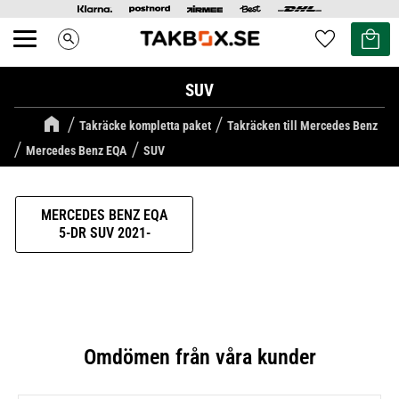
Kundvag
Favoriter
search
Meny
SUV
Takräcke kompletta paket
Takräcken till Mercedes Benz
Mercedes Benz EQA
SUV
MERCEDES BENZ EQA
5-DR SUV 2021-