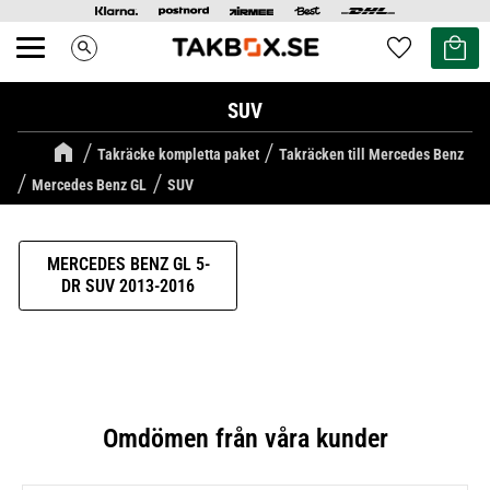
Kundvag
Favoriter
search
Meny
SUV
Takräcke kompletta paket
Takräcken till Mercedes Benz
Mercedes Benz GL
SUV
MERCEDES BENZ GL 5-
DR SUV 2013-2016