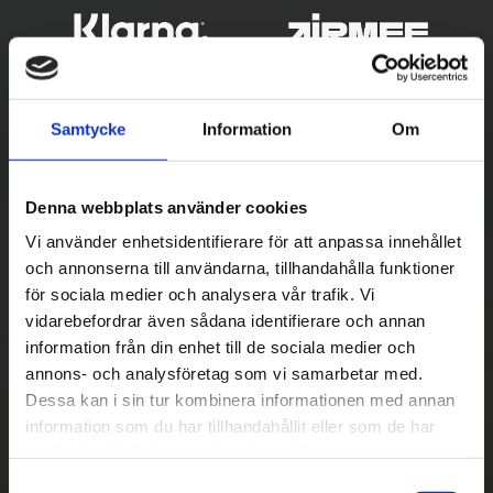
Samtycke
Information
Om
Denna webbplats använder cookies
Vi använder enhetsidentifierare för att anpassa innehållet
och annonserna till användarna, tillhandahålla funktioner
Betala säkert
för sociala medier och analysera vår trafik. Vi
vidarebefordrar även sådana identifierare och annan
||
Välj
||
information från din enhet till de sociala medier och
Snabba leveranser
annons- och analysföretag som vi samarbetar med.
Dessa kan i sin tur kombinera informationen med annan
||
Eller
||
information som du har tillhandahållit eller som de har
samlat in när du har använt deras tjänster.
Hämta på lagret med/utan montering
S