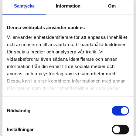
4 895
kr
för exceptionellt tyst 
Samtycke
Information
Om
körning och enkel 
5 690
kr
installation av tillbehör.
Denna webbplats använder cookies
Vi använder enhetsidentifierare för att anpassa innehållet
och annonserna till användarna, tillhandahålla funktioner
för sociala medier och analysera vår trafik. Vi
vidarebefordrar även sådana identifierare och annan
information från din enhet till de sociala medier och
annons- och analysföretag som vi samarbetar med.
Dessa kan i sin tur kombinera informationen med annan
information som du har tillhandahållit eller som de har
samlat in när du har använt deras tjänster.
S
Nödvändig
a
m
t
Inställningar
y