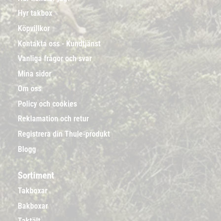
Hyr takbox
Köpvillkor
Kontakta oss - Kundtjänst
Vanliga frågor och svar
Mina sidor
Om oss
Policy och cookies
Reklamation och retur
Registrera din Thule-produkt
Blogg
Sortiment
Takboxar
Bakboxar
Taktält