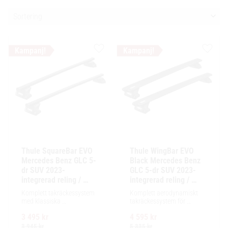
Välj sortering
Lägg till i favoriter
Lägg ti
Thule SquareBar EVO 
Thule WingBar EVO 
Mercedes Benz GLC 5-
Black Mercedes Benz 
dr SUV 2023- 
GLC 5-dr SUV 2023- 
integrerad reling / 
integrerad reling / 
flush rails
flush rails
Komplett takräckessystem 
Komplett aerodynamiskt 
med klassiska 
takräckessystem för 
fyrkantsprofiler i stål. 
exceptionellt tyst körning, 
3 495
kr
4 595
kr
Ytskikt av svart polymer.
enkel installation av 
tillbehör och maximalt 
3 945
kr
5 335
kr