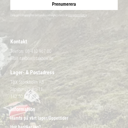
Prenumerera
Dina personuppgifter behandlas i enlighet med vår
integritetspolicy
.
Kontakt
Telefon:
08-410 967 00
Mail:
takbox@takbox.se
Lager- & Postadress
TBX Stockholm AB
Slipstensvägen 11
142 50 Skogås
Information
Hämta på vårt lager/Öppettider
Hur handlar jag?