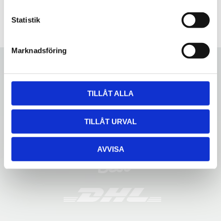
c
k
Statistik
e
s
Marknadsföring
v
a
l
TILLÅT ALLA
TILLÅT URVAL
AVVISA