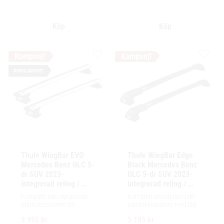
lastutrymme.
Lägg till i favoriter
Lägg ti
POPULÄRAST!
Thule WingBar EVO 
Thule WingBar Edge 
Mercedes Benz GLC 5-
Black Mercedes Benz 
dr SUV 2023- 
GLC 5-dr SUV 2023- 
integrerad reling / 
integrerad reling / 
flush rails
flush rails
Komplett aerodynamiskt 
Komplett aerodynamiskt 
takräckessystem för 
takräckessystem med låg 
exceptionellt tyst körning, 
profil och integrerad design 
3 995
kr
5 195
kr
enkel installation av 
för exceptionellt tyst 