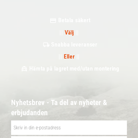
Betala säkert
||
Välj
||
Snabba leveranser
||
Eller
||
Hämta på lagret med/utan montering
Nyhetsbrev - Ta del av nyheter &
erbjudanden