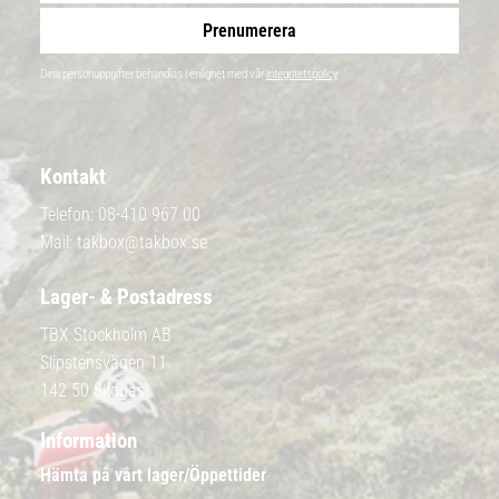
Prenumerera
Dina personuppgifter behandlas i enlighet med vår
integritetspolicy
.
Kontakt
Telefon:
08-410 967 00
Mail:
takbox@takbox.se
Lager- & Postadress
TBX Stockholm AB
Slipstensvägen 11
142 50 Skogås
Information
Hämta på vårt lager/Öppettider