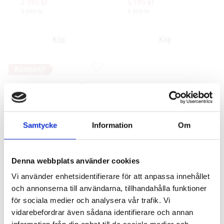
2 995
kr
5 195
kr
Ytskikt av svart polymer.
design för exceptionellt tyst 
körning
3 290
kr
5 495
kr
Lägg till i favoriter
Samtycke
Information
Om
Denna webbplats använder cookies
Yakima Flushbar 
Vi använder enhetsidentifierare för att anpassa innehållet
Mercedes Benz GLE 5-
dr SUV 2019- rails / 
och annonserna till användarna, tillhandahålla funktioner
reling
för sociala medier och analysera vår trafik. Vi
Komplett serodynamiskt 
vidarebefordrar även sådana identifierare och annan
takräcke i aluminium med 