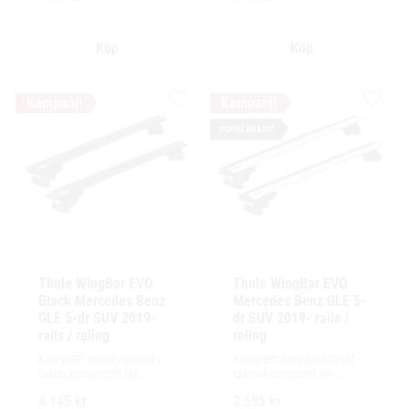
installation av tillbehör.
installation av tillbehör.
Lägg till i favoriter
Lägg ti
POPULÄRAST!
Thule WingBar EVO 
Thule WingBar EVO 
Black Mercedes Benz 
Mercedes Benz GLE 5-
GLE 5-dr SUV 2019- 
dr SUV 2019- rails / 
rails / reling
reling
Komplett aerodynamiskt 
Komplett aerodynamiskt 
takräckessystem för 
takräckessystem för 
exceptionellt tyst körning, 
exceptionellt tyst körning, 
4 145
kr
3 595
kr
enkel installation av 
enkel installation av 