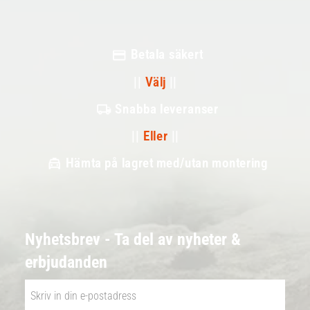
Betala säkert
||
Välj
||
Snabba leveranser
||
Eller
||
Hämta på lagret med/utan montering
Nyhetsbrev - Ta del av nyheter &
erbjudanden