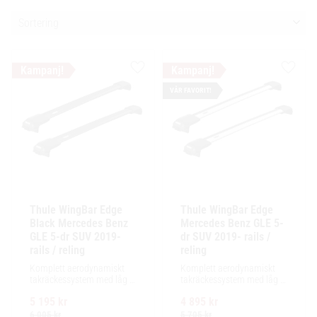
Välj sortering
Lägg till i favoriter
Lägg ti
VÅR FAVORIT!
Thule WingBar Edge 
Thule WingBar Edge 
Black Mercedes Benz 
Mercedes Benz GLE 5-
GLE 5-dr SUV 2019- 
dr SUV 2019- rails / 
rails / reling
reling
Komplett aerodynamiskt 
Komplett aerodynamiskt 
takräckessystem med låg 
takräckessystem med låg 
profil och integrerad design 
profil och integrerad design 
5 195
kr
4 895
kr
för exceptionellt tyst 
för exceptionellt tyst 
körning och enkel 
körning och enkel 
6 005
kr
5 705
kr