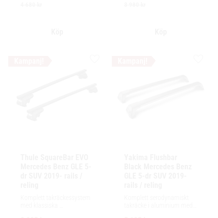
tillbehör och maximalt 
tillbehör och maximalt 
4 680
kr
3 980
kr
lastutrymme.
lastutrymme.
Lägg till i favoriter
Lägg ti
Thule SquareBar EVO 
Yakima Flushbar 
Mercedes Benz GLE 5-
Black Mercedes Benz 
dr SUV 2019- rails / 
GLE 5-dr SUV 2019- 
reling
rails / reling
Komplett takräckessystem 
Komplett serodynamiskt 
med klassiska 
takräcke i aluminium med 
fyrkantsprofiler i stål. 
låg profil och integrerad 