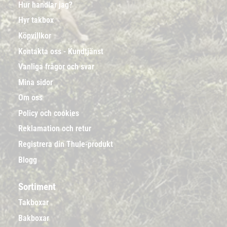
Hur handlar jag?
Hyr takbox
Köpvillkor
Kontakta oss - Kundtjänst
Vanliga frågor och svar
Mina sidor
Om oss
Policy och cookies
Reklamation och retur
Registrera din Thule-produkt
Blogg
Sortiment
Takboxar
Bakboxar