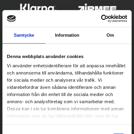
Samtycke
Information
Om
Denna webbplats använder cookies
Vi använder enhetsidentifierare för att anpassa innehållet
och annonserna till användarna, tillhandahålla funktioner
Betala säkert
för sociala medier och analysera vår trafik. Vi
vidarebefordrar även sådana identifierare och annan
||
Välj
||
information från din enhet till de sociala medier och
Snabba leveranser
annons- och analysföretag som vi samarbetar med.
Dessa kan i sin tur kombinera informationen med annan
||
Eller
||
information som du har tillhandahållit eller som de har
samlat in när du har använt deras tjänster.
Hämta på lagret med/utan montering
S