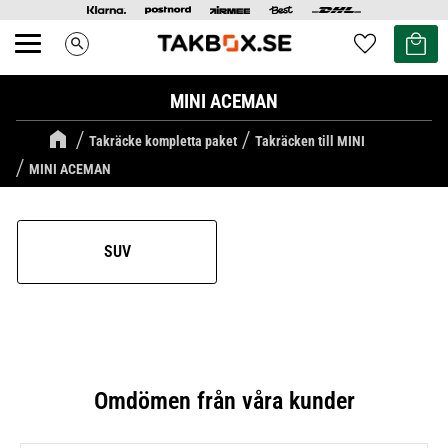
Kundvag
Favoriter
search
Meny
MINI ACEMAN
Takräcke kompletta paket
Takräcken till MINI
MINI ACEMAN
SUV