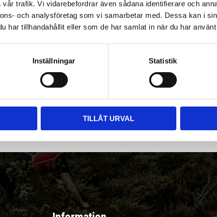
vår trafik. Vi vidarebefordrar även sådana identifierare och anna
nnons- och analysföretag som vi samarbetar med. Dessa kan i sin
har tillhandahållit eller som de har samlat in när du har använt 
Inställningar
Statistik
|
Välj
||
Snabba leveranser ||
Eller
||
Hämta på lagret
r & erbjudanden
TILLÅT URVAL