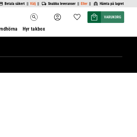
Betala säkert ||
Välj
||
Snabba leveranser ||
Eller
||
Hämta på lagret
Kundvagn
Favoriter
search
yndhörna
Hyr takbox