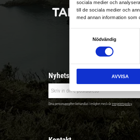
sociala medier och analysera 
till de sociala medier och a
med annan information som du 
S
Nödvändig
a
Betala säkert |
m
t
y
c
Nyhetsbrev - Ta del av nyhete
AVVISA
k
e
s
v
Dina personuppgifter behandlas i enlighet med vår
integritetspolicy
.
a
l