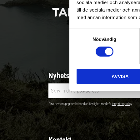
sociala medier och analysera 
till de sociala medier och a
med annan information som du 
S
Nödvändig
a
Betala säkert |
m
t
y
c
Nyhetsbrev - Ta del av nyhete
AVVISA
k
e
s
v
Dina personuppgifter behandlas i enlighet med vår
integritetspolicy
.
a
l