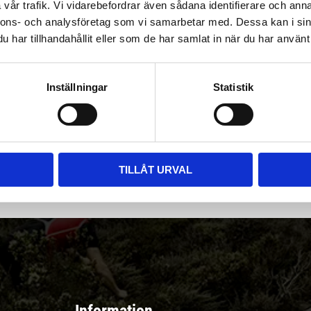
vår trafik. Vi vidarebefordrar även sådana identifierare och anna
nnons- och analysföretag som vi samarbetar med. Dessa kan i sin
har tillhandahållit eller som de har samlat in när du har använt 
Inställningar
Statistik
|
Välj
||
Snabba leveranser ||
Eller
||
Hämta på lagret
r & erbjudanden
TILLÅT URVAL