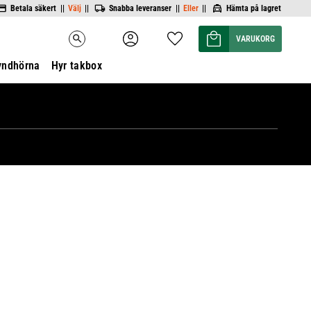
Betala säkert ||
Välj
||
Snabba leveranser ||
Eller
||
Hämta på lagret
Kundvagn
Favoriter
search
yndhörna
Hyr takbox