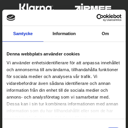
Samtycke
Information
Om
Denna webbplats använder cookies
Vi använder enhetsidentifierare för att anpassa innehållet
och annonserna till användarna, tillhandahålla funktioner
Betala säkert
för sociala medier och analysera vår trafik. Vi
vidarebefordrar även sådana identifierare och annan
||
Välj
||
information från din enhet till de sociala medier och
Snabba leveranser
annons- och analysföretag som vi samarbetar med.
Dessa kan i sin tur kombinera informationen med annan
||
Eller
||
information som du har tillhandahållit eller som de har
samlat in när du har använt deras tjänster.
Hämta på lagret med/utan montering
S