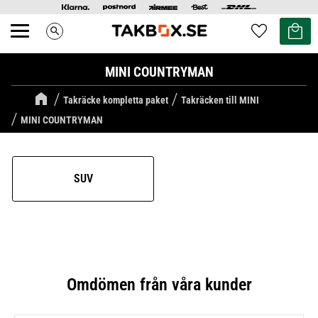
Kundvag
Favoriter
search
Meny
MINI COUNTRYMAN
Takräcke kompletta paket
Takräcken till MINI
MINI COUNTRYMAN
SUV