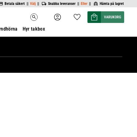
Betala säkert ||
Välj
||
Snabba leveranser ||
Eller
||
Hämta på lagret
Kundvagn
Favoriter
search
yndhörna
Hyr takbox