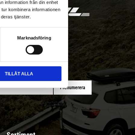
n information från din enhet
 tur kombinera informationen
deras tjänster.
Marknadsföring
 med/utan montering
TILLÅT ALLA
Prenumerera