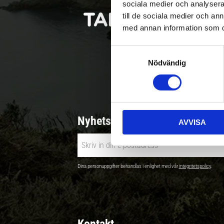
sociala medier och analysera 
till de sociala medier och a
med annan information som du 
S
Nödvändig
a
Betala säkert |
m
t
y
c
Nyhetsbrev - Ta del av nyhete
AVVISA
k
e
s
v
Dina personuppgifter behandlas i enlighet med vår
integritetspolicy
.
a
l