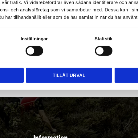
vår trafik. Vi vidarebefordrar även sådana identifierare och anna
nnons- och analysföretag som vi samarbetar med. Dessa kan i sin
har tillhandahållit eller som de har samlat in när du har använt 
Inställningar
Statistik
|
Välj
||
Snabba leveranser ||
Eller
||
Hämta på lagret
r & erbjudanden
TILLÅT URVAL