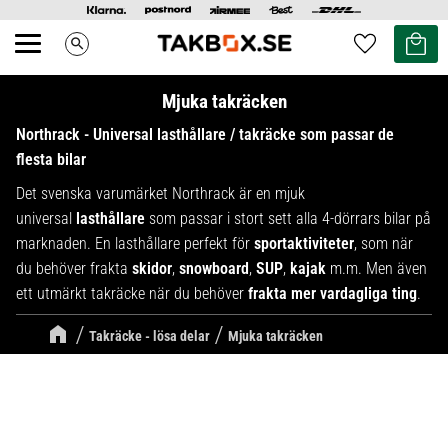
Kundvag
Favoriter
search
Meny
Mjuka takräcken
Northrack - Universal lasthållare / takräcke som passar de
flesta bilar
Det svenska varumärket Northrack är en mjuk
universal
lasthållare
som passar i stort sett alla 4-dörrars bilar på
marknaden. En lasthållare perfekt för
sportaktiviteter
, som när
du behöver frakta
skidor
,
snowboard
,
SUP
,
kajak
m.m. Men även
ett utmärkt takräcke när du behöver
frakta mer vardagliga ting
.
Takräcke - lösa delar
Mjuka takräcken