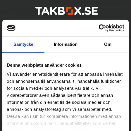
Samtycke
Information
Om
Denna webbplats använder cookies
Vi använder enhetsidentifierare för att anpassa innehållet
och annonserna till användarna, tillhandahålla funktioner
för sociala medier och analysera vår trafik. Vi
vidarebefordrar även sådana identifierare och annan
Betala säkert
information från din enhet till de sociala medier och
||
Välj
||
annons- och analysföretag som vi samarbetar med.
Dessa kan i sin tur kombinera informationen med annan
Snabba leveranser
information som du har tillhandahållit eller som de har
||
Eller
||
samlat in när du har använt deras tjänster.