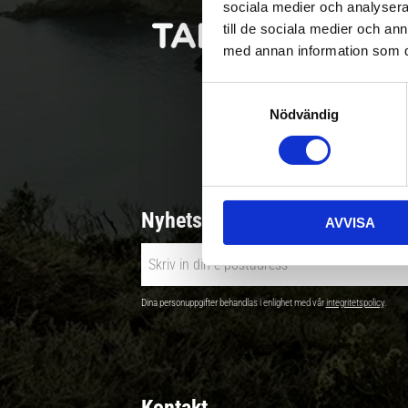
sociala medier och analysera 
till de sociala medier och a
med annan information som du 
S
Nödvändig
a
Betala säkert |
m
t
y
c
Nyhetsbrev - Ta del av nyhete
AVVISA
k
e
s
v
Dina personuppgifter behandlas i enlighet med vår
integritetspolicy
.
a
l