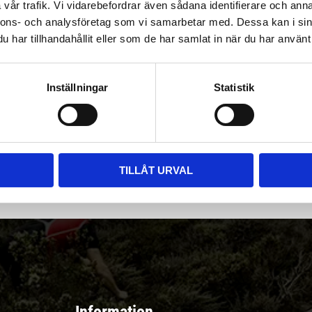
vår trafik. Vi vidarebefordrar även sådana identifierare och anna
nnons- och analysföretag som vi samarbetar med. Dessa kan i sin
har tillhandahållit eller som de har samlat in när du har använt 
Inställningar
Statistik
|
Välj
||
Snabba leveranser ||
Eller
||
Hämta på lagret
r & erbjudanden
TILLÅT URVAL