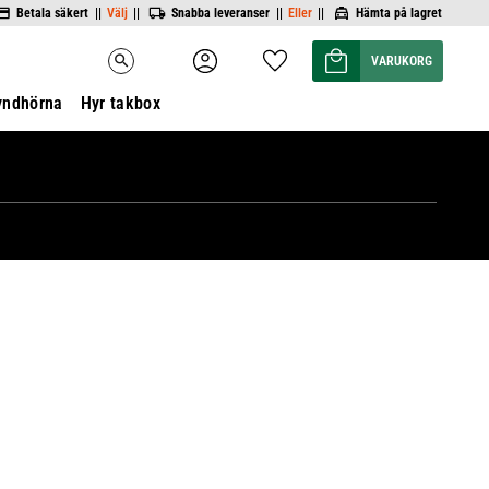
Betala säkert ||
Välj
||
Snabba leveranser ||
Eller
||
Hämta på lagret
Kundvagn
Favoriter
search
yndhörna
Hyr takbox