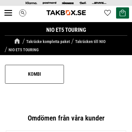
Kundvag
Favoriter
search
Meny
NIO ET5 TOURING
Takräcke kompletta paket
Takräcken till NIO
NIO ET5 TOURING
KOMBI