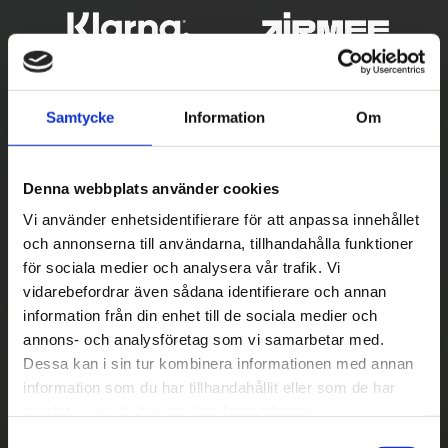
Samtycke
Information
Om
Denna webbplats använder cookies
Vi använder enhetsidentifierare för att anpassa innehållet
och annonserna till användarna, tillhandahålla funktioner
Betala säkert
för sociala medier och analysera vår trafik. Vi
vidarebefordrar även sådana identifierare och annan
||
Välj
||
information från din enhet till de sociala medier och
Snabba leveranser
annons- och analysföretag som vi samarbetar med.
Dessa kan i sin tur kombinera informationen med annan
||
Eller
||
information som du har tillhandahållit eller som de har
samlat in när du har använt deras tjänster.
Hämta på lagret med/utan montering
S