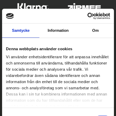
Samtycke
Information
Om
Denna webbplats använder cookies
Vi använder enhetsidentifierare för att anpassa innehållet
och annonserna till användarna, tillhandahålla funktioner
Betala säkert
för sociala medier och analysera vår trafik. Vi
vidarebefordrar även sådana identifierare och annan
||
Välj
||
information från din enhet till de sociala medier och
Snabba leveranser
annons- och analysföretag som vi samarbetar med.
Dessa kan i sin tur kombinera informationen med annan
||
Eller
||
information som du har tillhandahållit eller som de har
samlat in när du har använt deras tjänster.
Hämta på lagret med/utan montering
S