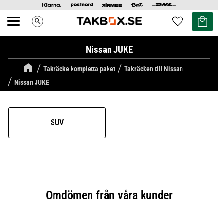
Kundvag
Favoriter
search
Meny
Nissan JUKE
Takräcke kompletta paket
Takräcken till Nissan
Nissan JUKE
SUV