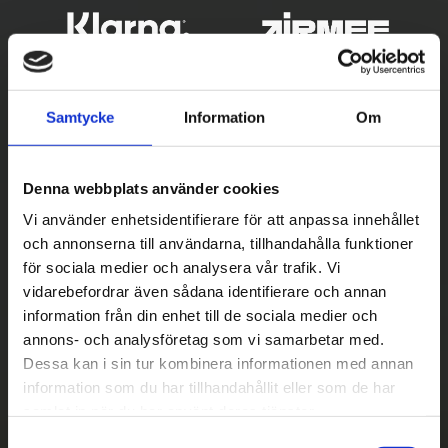
Samtycke
Information
Om
Denna webbplats använder cookies
Vi använder enhetsidentifierare för att anpassa innehållet
och annonserna till användarna, tillhandahålla funktioner
Betala säkert
för sociala medier och analysera vår trafik. Vi
vidarebefordrar även sådana identifierare och annan
||
Välj
||
information från din enhet till de sociala medier och
Snabba leveranser
annons- och analysföretag som vi samarbetar med.
Dessa kan i sin tur kombinera informationen med annan
||
Eller
||
information som du har tillhandahållit eller som de har
samlat in när du har använt deras tjänster.
Hämta på lagret med/utan montering
S