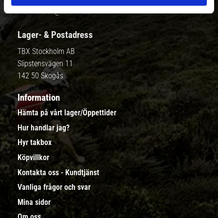
Mail:
takbox@takbox.se
Lager- & Postadress
TBX Stockholm AB
Slipstensvägen 11
142 50 Skogås
Information
Hämta på vårt lager/Öppettider
Hur handlar jag?
Hyr takbox
Köpvillkor
Kontakta oss - Kundtjänst
Vanliga frågor och svar
Mina sidor
Om oss