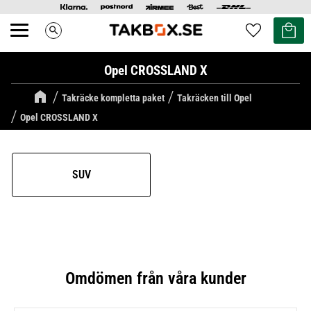
Kundvag
Favoriter
search
Meny
Opel CROSSLAND X
Takräcke kompletta paket
Takräcken till Opel
Opel CROSSLAND X
SUV