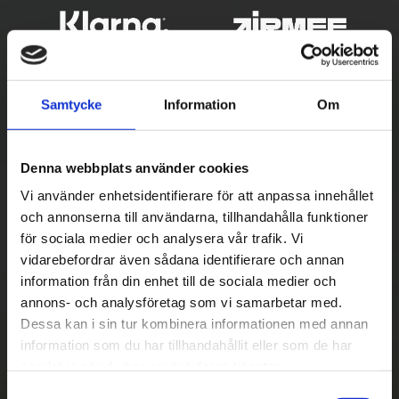
Samtycke
Information
Om
Denna webbplats använder cookies
Vi använder enhetsidentifierare för att anpassa innehållet
och annonserna till användarna, tillhandahålla funktioner
Betala säkert
för sociala medier och analysera vår trafik. Vi
vidarebefordrar även sådana identifierare och annan
||
Välj
||
information från din enhet till de sociala medier och
Snabba leveranser
annons- och analysföretag som vi samarbetar med.
Dessa kan i sin tur kombinera informationen med annan
||
Eller
||
information som du har tillhandahållit eller som de har
samlat in när du har använt deras tjänster.
Hämta på lagret med/utan montering
S