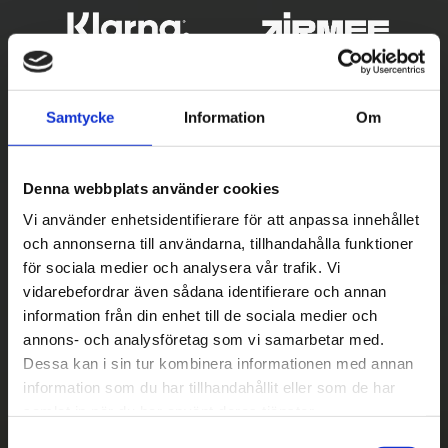
Samtycke
Information
Om
Denna webbplats använder cookies
Vi använder enhetsidentifierare för att anpassa innehållet
och annonserna till användarna, tillhandahålla funktioner
Betala säkert
för sociala medier och analysera vår trafik. Vi
vidarebefordrar även sådana identifierare och annan
||
Välj
||
information från din enhet till de sociala medier och
Snabba leveranser
annons- och analysföretag som vi samarbetar med.
Dessa kan i sin tur kombinera informationen med annan
||
Eller
||
information som du har tillhandahållit eller som de har
samlat in när du har använt deras tjänster.
Hämta på lagret med/utan montering
S