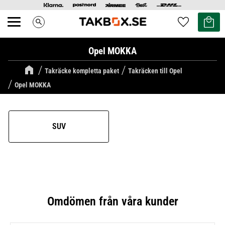
Kundvag
Favoriter
search
Meny
Opel MOKKA
Takräcke kompletta paket
Takräcken till Opel
Opel MOKKA
SUV