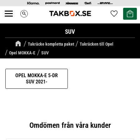
Kundvag
Favoriter
search
Meny
SUV
Takräcke kompletta paket
Takräcken till Opel
Opel MOKKA-E
SUV
OPEL MOKKA-E 5-DR
SUV 2021-