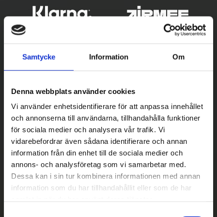
Samtycke
Information
Om
Denna webbplats använder cookies
Vi använder enhetsidentifierare för att anpassa innehållet
och annonserna till användarna, tillhandahålla funktioner
Betala säkert
för sociala medier och analysera vår trafik. Vi
vidarebefordrar även sådana identifierare och annan
||
Välj
||
information från din enhet till de sociala medier och
Snabba leveranser
annons- och analysföretag som vi samarbetar med.
Dessa kan i sin tur kombinera informationen med annan
||
Eller
||
information som du har tillhandahållit eller som de har
samlat in när du har använt deras tjänster.
Hämta på lagret med/utan montering
S