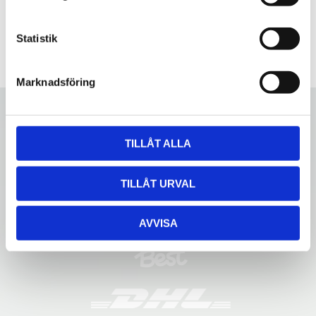
y
c
k
Statistik
e
s
Marknadsföring
v
a
l
TILLÅT ALLA
TILLÅT URVAL
AVVISA