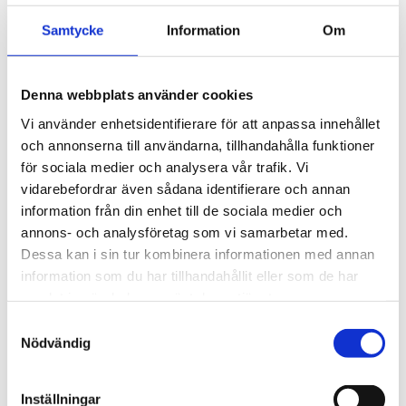
takräckessystem med låg 
profil och integrerad design 
4 895
kr
Samtycke
Information
Om
för exceptionellt tyst 
körning och enkel 
5 690
kr
installation av tillbehör.
Denna webbplats använder cookies
Vi använder enhetsidentifierare för att anpassa innehållet
och annonserna till användarna, tillhandahålla funktioner
för sociala medier och analysera vår trafik. Vi
vidarebefordrar även sådana identifierare och annan
information från din enhet till de sociala medier och
annons- och analysföretag som vi samarbetar med.
Dessa kan i sin tur kombinera informationen med annan
information som du har tillhandahållit eller som de har
samlat in när du har använt deras tjänster.
S
Nödvändig
a
m
t
Inställningar