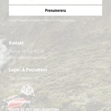
Prenumerera
Dina personuppgifter behandlas i enlighet med vår
integritetspolicy
.
Kontakt
Telefon:
08-410 967 00
Mail:
takbox@takbox.se
Lager- & Postadress
TBX Stockholm AB
Slipstensvägen 11
142 50 Skogås
Information
Hämta på vårt lager/Öppettider