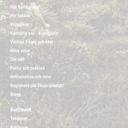
Hur handlar jag?
Hyr takbox
Köpvillkor
Kontakta oss - Kundtjänst
Vanliga frågor och svar
Mina sidor
Om oss
Policy och cookies
Reklamation och retur
Registrera din Thule-produkt
Blogg
Sortiment
Takboxar
Bakboxar