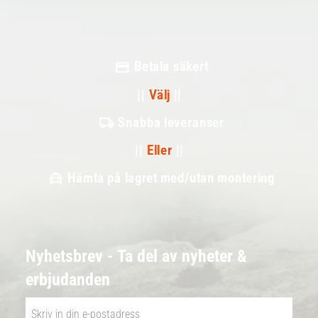
Betala säkert
||
Välj
||
Snabba leveranser
||
Eller
||
Hämta på lagret med/utan montering
Nyhetsbrev - Ta del av nyheter &
erbjudanden