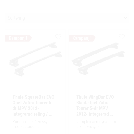
Välj sortering
Lägg till i favoriter
Lägg ti
Thule SquareBar EVO 
Thule WingBar EVO 
Opel Zafira Tourer 5-
Black Opel Zafira 
dr MPV 2012- 
Tourer 5-dr MPV 
integrerad reling / 
2012- integrerad 
flush rails
reling / flush rails
Komplett takräckessystem 
Komplett aerodynamiskt 
med klassiska 
takräckessystem för 
fyrkantsprofiler i stål. 
exceptionellt tyst körning, 