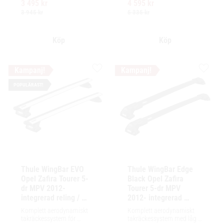
3 495
kr
4 595
kr
Ytskikt av svart polymer.
enkel installation av 
tillbehör och maximalt 
3 945
kr
5 335
kr
lastutrymme.
Lägg till i favoriter
Lägg ti
POPULÄRAST!
Thule WingBar EVO 
Thule WingBar Edge 
Opel Zafira Tourer 5-
Black Opel Zafira 
dr MPV 2012- 
Tourer 5-dr MPV 
integrerad reling / 
2012- integrerad 
flush rails
reling / flush rails
Komplett aerodynamiskt 
Komplett aerodynamiskt 
takräckessystem för 
takräckessystem med låg 