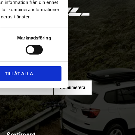
n information från din enhet
 tur kombinera informationen
deras tjänster.
Marknadsföring
 med/utan montering
TILLÅT ALLA
Prenumerera