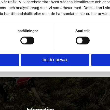
vår trafik. Vi vidarebefordrar även sådana identifierare och anna
nnons- och analysföretag som vi samarbetar med. Dessa kan i sin
har tillhandahållit eller som de har samlat in när du har använt 
Inställningar
Statistik
|
Välj
||
Snabba leveranser ||
Eller
||
Hämta på lagret
r & erbjudanden
TILLÅT URVAL