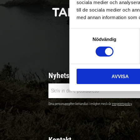
sociala medier och analysera 
till de sociala medier och a
med annan information som du 
S
Nödvändig
a
Betala säkert |
m
t
y
c
Nyhetsbrev - Ta del av nyhete
AVVISA
k
e
s
v
Dina personuppgifter behandlas i enlighet med vår
integritetspolicy
.
a
l