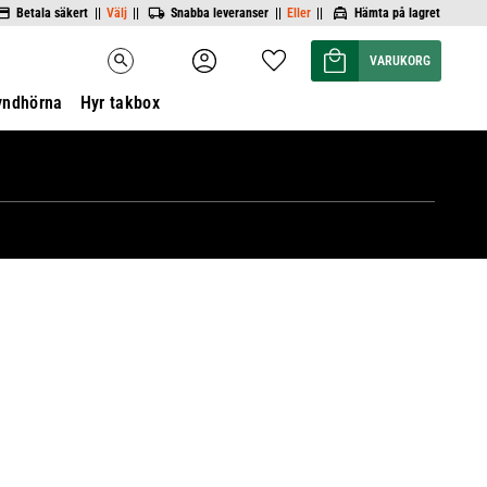
Betala säkert ||
Välj
||
Snabba leveranser ||
Eller
||
Hämta på lagret
Kundvagn
Favoriter
search
yndhörna
Hyr takbox