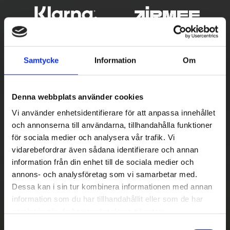
Samtycke
Information
Om
Denna webbplats använder cookies
Vi använder enhetsidentifierare för att anpassa innehållet
och annonserna till användarna, tillhandahålla funktioner
Betala säkert
för sociala medier och analysera vår trafik. Vi
vidarebefordrar även sådana identifierare och annan
||
Välj
||
information från din enhet till de sociala medier och
Snabba leveranser
annons- och analysföretag som vi samarbetar med.
Dessa kan i sin tur kombinera informationen med annan
||
Eller
||
information som du har tillhandahållit eller som de har
samlat in när du har använt deras tjänster.
Hämta på lagret med/utan montering
S