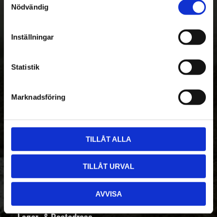
Nödvändig
a
m
t
Nyhetsbrev - Ta del av nyheter &
Inställningar
y
erbjudanden
c
k
Statistik
e
s
Marknadsföring
Prenumerera
v
a
Dina personuppgifter behandlas i enlighet med vår
integritetspolicy
.
l
TILLÅT ALLA
Kontakt
TILLÅT URVAL
Telefon:
08-410 967 00
Mail:
takbox@takbox.se
AVVISA