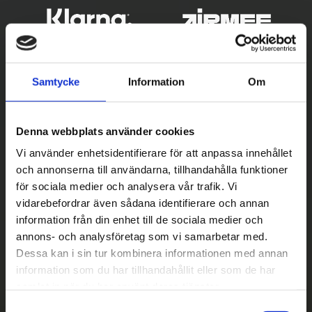
Samtycke
Information
Om
Denna webbplats använder cookies
Vi använder enhetsidentifierare för att anpassa innehållet
och annonserna till användarna, tillhandahålla funktioner
Betala säkert
för sociala medier och analysera vår trafik. Vi
vidarebefordrar även sådana identifierare och annan
||
Välj
||
information från din enhet till de sociala medier och
Snabba leveranser
annons- och analysföretag som vi samarbetar med.
Dessa kan i sin tur kombinera informationen med annan
||
Eller
||
information som du har tillhandahållit eller som de har
samlat in när du har använt deras tjänster.
Hämta på lagret med/utan montering
S