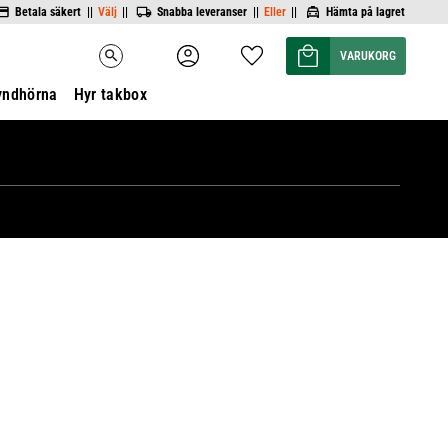
Betala säkert ||
Välj
||
Snabba leveranser ||
Eller
||
Hämta på lagret
Kundvagn
Favoriter
search
yndhörna
Hyr takbox