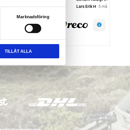
Marknadsföring
TILLÅT ALLA
 med/utan montering