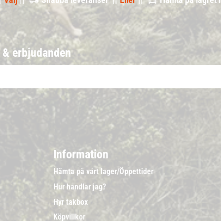
r & erbjudanden
Information
Hämta på vårt lager/Öppettider
Hur handlar jag?
Hyr takbox
Köpvillkor