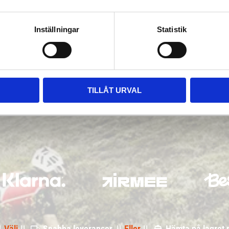
Inställningar
Statistik
TILLÅT URVAL
|
Välj
||
Snabba leveranser ||
Eller
||
Hämta på lagret