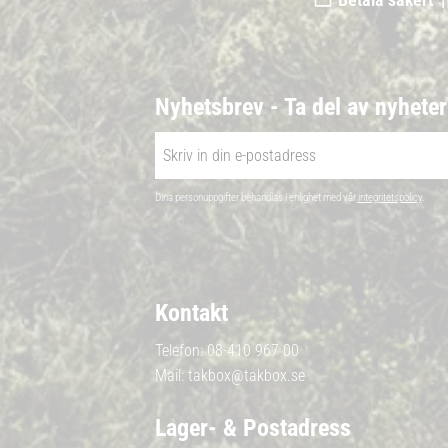
Nyhetsbrev - Ta del av nyhete
Dina personuppgifter behandlas i enlighet med vår
integritetspolicy
.
Kontakt
Telefon:
08-410 967 00
Mail:
takbox@takbox.se
Lager- & Postadress