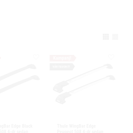
Välj vi
Lägg till i favoriter
Lägg till i f
VÅR FAVORIT!
ngBar Edge Black 
Thule WingBar Edge 
08 4-dr sedan 
Peugeot 508 4-dr sedan 