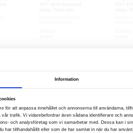
rad 
2011-2018 integrerad 
2011-2018
reling / flush rails
reling / f
kt 
Komplett aerodynamiskt 
Komplett a
takräckessystem för 
takräckessy
ng, enkel 
exceptionellt tyst körning, enkel 
och integre
3 995
kr
5 195
kr
r och 
installation av tillbehör och 
exceptionell
e.
maximalt lastutrymme.
enkel instal
4 635
kr
5 990
kr
Information
cookies
e för att anpassa innehållet och annonserna till användarna, tillh
vår trafik. Vi vidarebefordrar även sådana identifierare och anna
nnons- och analysföretag som vi samarbetar med. Dessa kan i sin
har tillhandahållit eller som de har samlat in när du har använt 