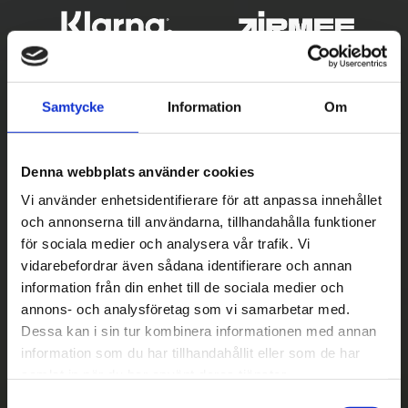
Samtycke
Information
Om
Denna webbplats använder cookies
Vi använder enhetsidentifierare för att anpassa innehållet
och annonserna till användarna, tillhandahålla funktioner
Betala säkert
för sociala medier och analysera vår trafik. Vi
vidarebefordrar även sådana identifierare och annan
||
Välj
||
information från din enhet till de sociala medier och
Snabba leveranser
annons- och analysföretag som vi samarbetar med.
Dessa kan i sin tur kombinera informationen med annan
||
Eller
||
information som du har tillhandahållit eller som de har
samlat in när du har använt deras tjänster.
Hämta på lagret med/utan montering
S