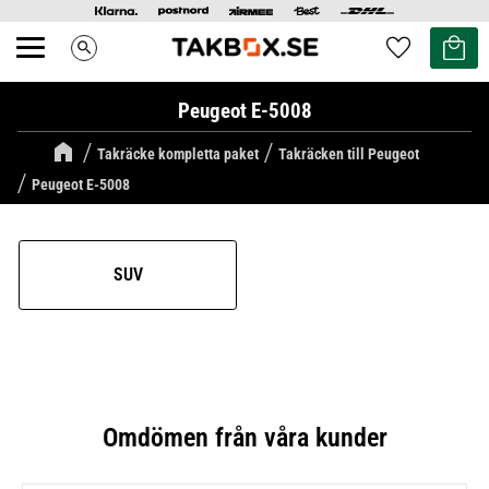
Kundvag
Favoriter
search
Meny
Peugeot E-5008
Takräcke kompletta paket
Takräcken till Peugeot
Peugeot E-5008
SUV