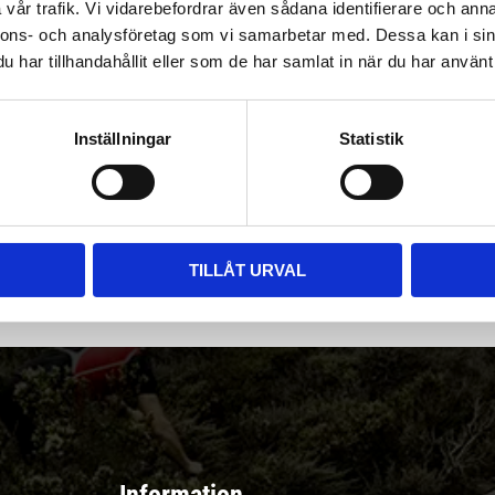
vår trafik. Vi vidarebefordrar även sådana identifierare och anna
nnons- och analysföretag som vi samarbetar med. Dessa kan i sin
har tillhandahållit eller som de har samlat in när du har använt 
Inställningar
Statistik
|
Välj
||
Snabba leveranser ||
Eller
||
Hämta på lagret
r & erbjudanden
TILLÅT URVAL