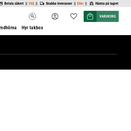
Betala säkert ||
Välj
||
Snabba leveranser ||
Eller
||
Hämta på lagret
Kundvagn
Favoriter
search
yndhörna
Hyr takbox