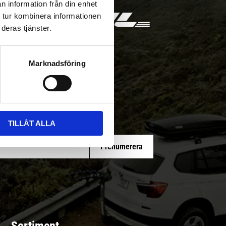
n information från din enhet
 tur kombinera informationen
deras tjänster.
Marknadsföring
 med/utan montering
TILLÅT ALLA
Prenumerera