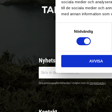
sociala medier och analysera 
till de sociala medier och a
med annan information som du 
S
Nödvändig
a
Betala säkert |
m
t
y
c
Nyhetsbrev - Ta del av nyhete
AVVISA
k
e
s
v
Dina personuppgifter behandlas i enlighet med vår
integritetspolicy
.
a
l