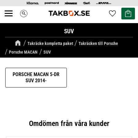
Kundvag
Favoriter
search
Meny
SUV
Takräcke kompletta paket
Takräcken till Porsche
Porsche MACAN
SUV
PORSCHE MACAN 5-DR
SUV 2014-