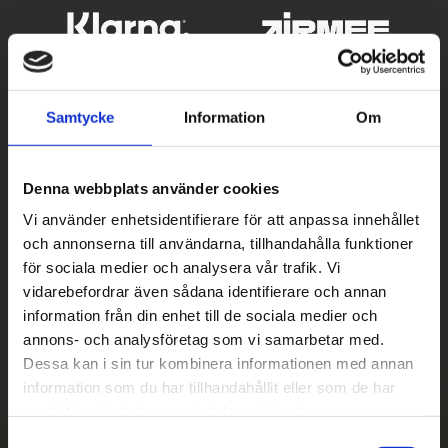
Samtycke
Information
Om
Denna webbplats använder cookies
Vi använder enhetsidentifierare för att anpassa innehållet
och annonserna till användarna, tillhandahålla funktioner
Betala säkert
för sociala medier och analysera vår trafik. Vi
vidarebefordrar även sådana identifierare och annan
||
Välj
||
information från din enhet till de sociala medier och
Snabba leveranser
annons- och analysföretag som vi samarbetar med.
Dessa kan i sin tur kombinera informationen med annan
||
Eller
||
information som du har tillhandahållit eller som de har
samlat in när du har använt deras tjänster.
Hämta på lagret med/utan montering
S