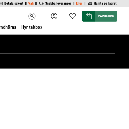
Betala säkert ||
Välj
||
Snabba leveranser ||
Eller
||
Hämta på lagret
Kundvagn
Favoriter
search
yndhörna
Hyr takbox