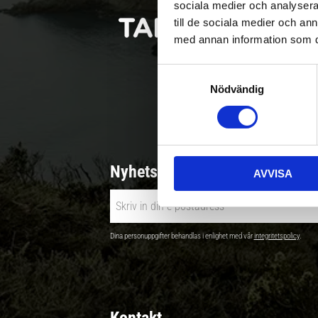
sociala medier och analysera 
till de sociala medier och a
med annan information som du 
S
Nödvändig
a
Betala säkert |
m
t
y
c
Nyhetsbrev - Ta del av nyhete
AVVISA
k
e
s
v
Dina personuppgifter behandlas i enlighet med vår
integritetspolicy
.
a
l