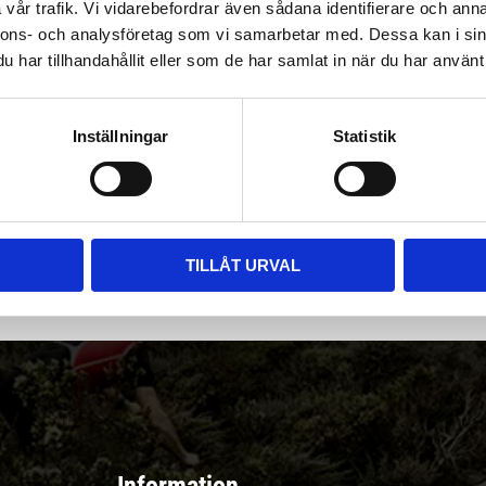
vår trafik. Vi vidarebefordrar även sådana identifierare och anna
nnons- och analysföretag som vi samarbetar med. Dessa kan i sin
har tillhandahållit eller som de har samlat in när du har använt 
Inställningar
Statistik
|
Välj
||
Snabba leveranser ||
Eller
||
Hämta på lagret
r & erbjudanden
TILLÅT URVAL