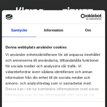
Samtycke
Information
Om
Denna webbplats använder cookies
Vi använder enhetsidentifierare för att anpassa innehållet
och annonserna till användarna, tillhandahålla funktioner
för sociala medier och analysera vår trafik. Vi
Betala säkert
vidarebefordrar även sådana identifierare och annan
||
Välj
||
information från din enhet till de sociala medier och
annons- och analysföretag som vi samarbetar med.
Snabba leveranser
Dessa kan i sin tur kombinera informationen med annan
||
Eller
||
information som du har tillhandahållit eller som de har
samlat in när du har använt deras tjänster.
Hämta på lagret med/utan montering