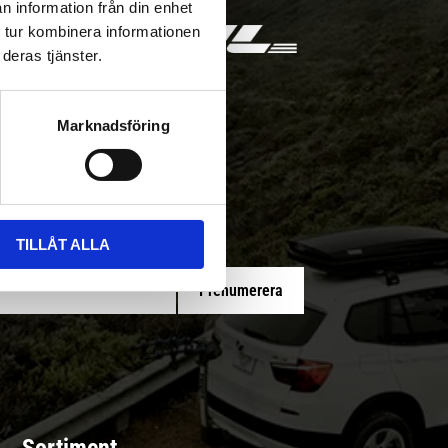
n information från din enhet
 tur kombinera informationen
deras tjänster.
Marknadsföring
 med/utan montering
TILLÅT ALLA
Prenumerera