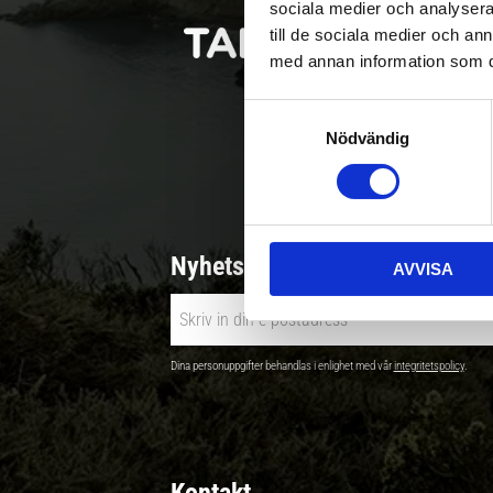
sociala medier och analysera 
till de sociala medier och a
med annan information som du 
S
Nödvändig
a
Betala säkert |
m
t
y
c
Nyhetsbrev - Ta del av nyhete
AVVISA
k
e
s
v
Dina personuppgifter behandlas i enlighet med vår
integritetspolicy
.
a
l