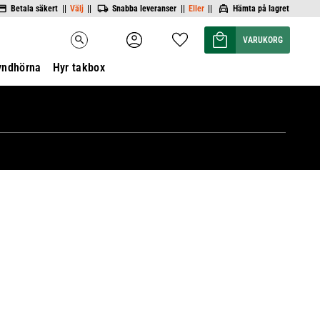
Betala säkert ||
Välj
||
Snabba leveranser ||
Eller
||
Hämta på lagret
Kundvagn
Favoriter
search
yndhörna
Hyr takbox