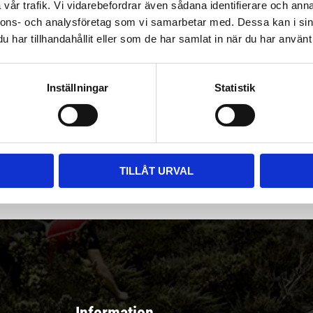
vår trafik. Vi vidarebefordrar även sådana identifierare och anna
nnons- och analysföretag som vi samarbetar med. Dessa kan i sin
har tillhandahållit eller som de har samlat in när du har använt 
Inställningar
Statistik
|
Välj
||
Snabba leveranser ||
Eller
||
Hämta på lagret
r & erbjudanden
TILLÅT URVAL