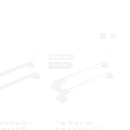
Välj vi
Lägg till i favoriter
Lägg till i f
VÅR FAVORIT!
ngBar Edge Black 
Thule WingBar Edge 
aptur 5-dr SUV 
Renault Captur 5-dr SUV 