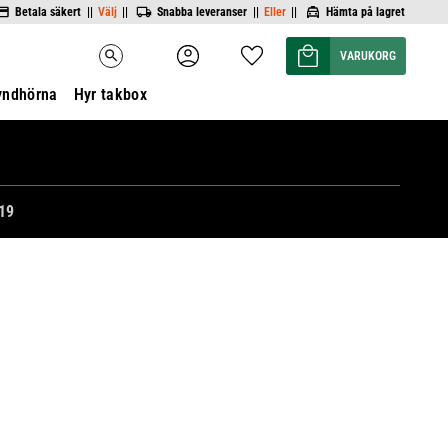
Betala säkert ||
Välj
||
Snabba leveranser ||
Eller
||
Hämta på lagret
Kundvagn
Favoriter
search
yndhörna
Hyr takbox
19