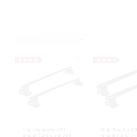
Välj sortering
Lägg till i favoriter
Thule SquareBar EVO 
Thule WingBar EVO
Renault Captur 5-dr SUV 
Renault Captur 5-d