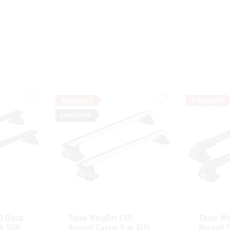
Lägg till i favoriter
Lägg till i favoriter
POPULÄRAST!
 Black 
Thule WingBar EVO 
Thule Wi
r SUV 
Renault Captur 5-dr SUV 
Renault C