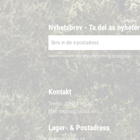
Nyhetsbrev - Ta del av nyhete
Dina personuppgifter behandlas i enlighet med vår
integritetspolicy
.
Kontakt
Telefon:
08-410 967 00
Mail:
takbox@takbox.se
Lager- & Postadress
TBX Stockholm AB