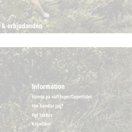
r & erbjudanden
Information
Hämta på vårt lager/Öppettider
Hur handlar jag?
Hyr takbox
Köpvillkor