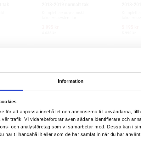
t tak
2013-2019 normalt tak
2013-201
kt 
Komplett aerodynamiskt 
Komplett a
takräckessystem för 
takräckessy
ng, enkel 
exceptionellt tyst körning, enkel 
och integre
3 995
kr
5 195
kr
r och 
installation av tillbehör och 
exceptionell
e.
maximalt lastutrymme.
enkel instal
4 635
kr
5 990
kr
Information
cookies
e för att anpassa innehållet och annonserna till användarna, tillh
vår trafik. Vi vidarebefordrar även sådana identifierare och anna
nnons- och analysföretag som vi samarbetar med. Dessa kan i sin
har tillhandahållit eller som de har samlat in när du har använt 