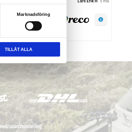
Marknadsföring
TILLÅT ALLA
 med/utan montering