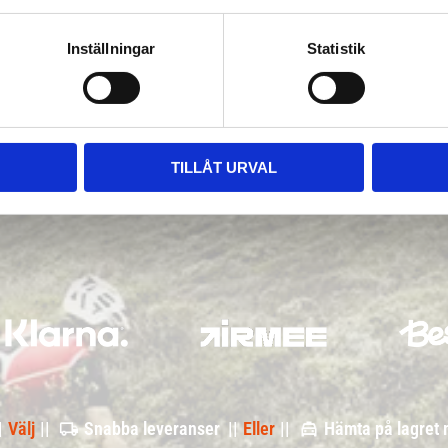
Inställningar
Statistik
TILLÅT URVAL
|
Välj
||
Snabba leveranser ||
Eller
||
Hämta på lagret