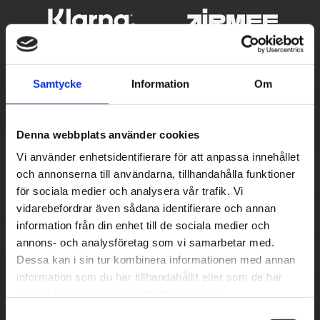
Samtycke
Information
Om
Denna webbplats använder cookies
Vi använder enhetsidentifierare för att anpassa innehållet
och annonserna till användarna, tillhandahålla funktioner
Betala säkert
för sociala medier och analysera vår trafik. Vi
vidarebefordrar även sådana identifierare och annan
||
Välj
||
information från din enhet till de sociala medier och
Snabba leveranser
annons- och analysföretag som vi samarbetar med.
Dessa kan i sin tur kombinera informationen med annan
||
Eller
||
information som du har tillhandahållit eller som de har
samlat in när du har använt deras tjänster.
Hämta på lagret med/utan montering
S