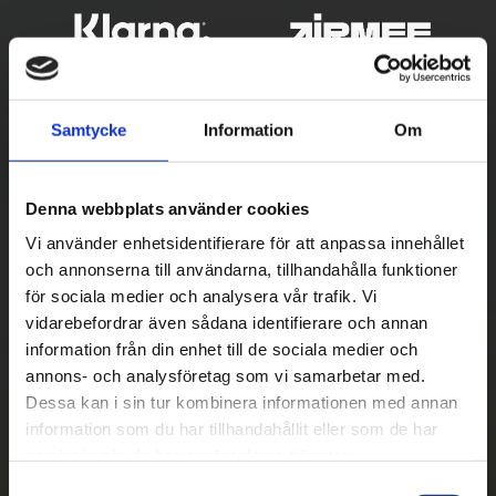
Samtycke
Information
Om
Denna webbplats använder cookies
Vi använder enhetsidentifierare för att anpassa innehållet
och annonserna till användarna, tillhandahålla funktioner
Betala säkert
för sociala medier och analysera vår trafik. Vi
vidarebefordrar även sådana identifierare och annan
||
Välj
||
information från din enhet till de sociala medier och
Snabba leveranser
annons- och analysföretag som vi samarbetar med.
Dessa kan i sin tur kombinera informationen med annan
||
Eller
||
information som du har tillhandahållit eller som de har
samlat in när du har använt deras tjänster.
Hämta på lagret med/utan montering
S