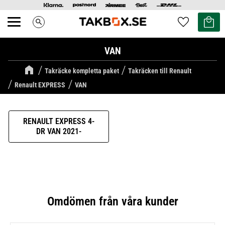
Kundvag
Favoriter
search
Meny
VAN
Takräcke kompletta paket
Takräcken till Renault
Renault EXPRESS
VAN
RENAULT EXPRESS 4-
DR VAN 2021-