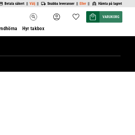
Betala säkert ||
Välj
||
Snabba leveranser ||
Eller
||
Hämta på lagret
Kundvagn
Favoriter
search
yndhörna
Hyr takbox