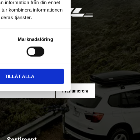
n information från din enhet
 tur kombinera informationen
deras tjänster.
Marknadsföring
 med/utan montering
TILLÅT ALLA
Prenumerera