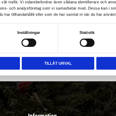
vår trafik. Vi vidarebefordrar även sådana identifierare och anna
nnons- och analysföretag som vi samarbetar med. Dessa kan i sin
har tillhandahållit eller som de har samlat in när du har använt 
Inställningar
Statistik
|
Välj
||
Snabba leveranser ||
Eller
||
Hämta på lagret
r & erbjudanden
TILLÅT URVAL