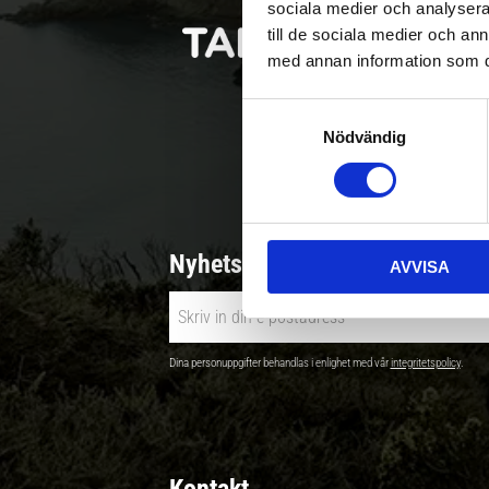
sociala medier och analysera 
till de sociala medier och a
med annan information som du 
S
Nödvändig
a
Betala säkert |
m
t
y
c
Nyhetsbrev - Ta del av nyhete
AVVISA
k
e
s
v
Dina personuppgifter behandlas i enlighet med vår
integritetspolicy
.
a
l