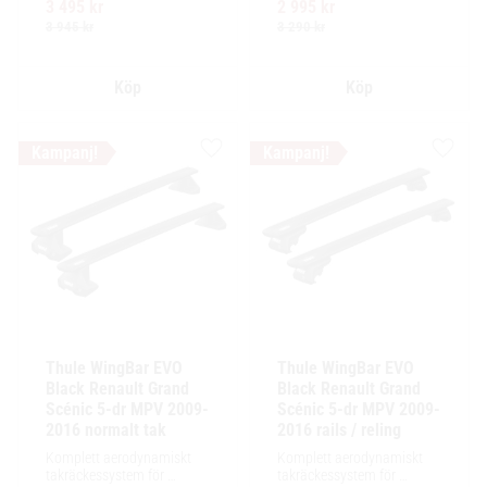
3 495
kr
2 995
kr
Ytskikt av svart polymer.
Ytskikt av svart polymer.
3 945
kr
3 290
kr
Lägg till i favoriter
Lägg ti
Thule WingBar EVO 
Thule WingBar EVO 
Black Renault Grand 
Black Renault Grand 
Scénic 5-dr MPV 2009-
Scénic 5-dr MPV 2009-
2016 normalt tak
2016 rails / reling
Komplett aerodynamiskt 
Komplett aerodynamiskt 
takräckessystem för 
takräckessystem för 