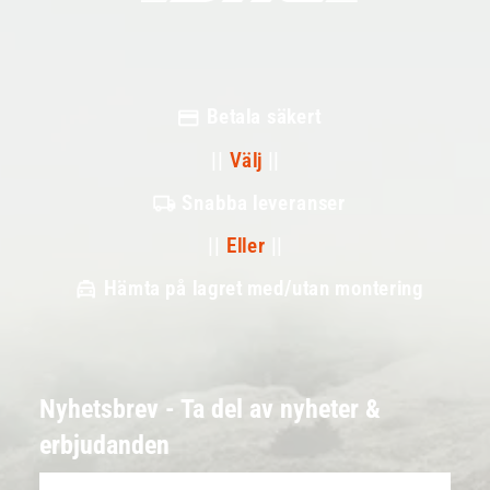
Betala säkert
||
Välj
||
Snabba leveranser
||
Eller
||
Hämta på lagret med/utan montering
Nyhetsbrev - Ta del av nyheter &
erbjudanden