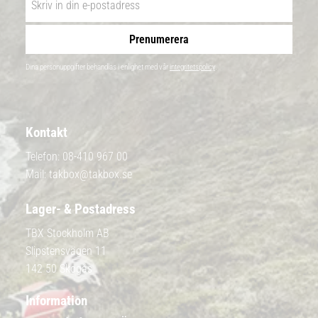
Prenumerera
Dina personuppgifter behandlas i enlighet med vår
integritetspolicy
.
Kontakt
Telefon:
08-410 967 00
Mail:
takbox@takbox.se
Lager- & Postadress
TBX Stockholm AB
Slipstensvägen 11
142 50 Skogås
Information