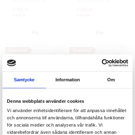
takräckessystem för 
takräckessystem för 
exceptionellt tyst körning, 
exceptionellt tyst körning, 
3 995
kr
3 595
kr
enkel installation av 
enkel installation av 
tillbehör och maximalt 
tillbehör och maximalt 
4 635
kr
3 980
kr
lastutrymme.
lastutrymme.
Lägg till i favoriter
Lägg ti
VÅR FAVORIT!
Samtycke
Information
Om
Denna webbplats använder cookies
Thule WingBar Edge 
Thule WingBar Edge 
Vi använder enhetsidentifierare för att anpassa innehållet
Black Renault Grand 
Renault Grand Scénic 
och annonserna till användarna, tillhandahålla funktioner
Scénic 5-dr MPV 2009-
5-dr MPV 2009-2016 
för sociala medier och analysera vår trafik. Vi
2016 normalt tak
normalt tak
vidarebefordrar även sådana identifierare och annan
Komplett aerodynamiskt 
Komplett aerodynamiskt 