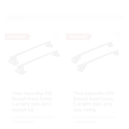
Välj sortering
Lägg till i favoriter
Lägg ti
Thule SquareBar EVO 
Thule SquareBar EVO 
Renault Grand Scénic 
Renault Grand Scénic 
5-dr MPV 2009-2016 
5-dr MPV 2009-2016 
normalt tak
rails / reling
Komplett takräckessystem 
Komplett takräckessystem 
med klassiska 
med klassiska 
fyrkantsprofiler i stål. 
fyrkantsprofiler i stål. 