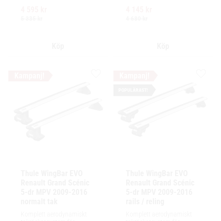
exceptionellt tyst körning, 
exceptionellt tyst körning, 
4 595
kr
4 145
kr
enkel installation av 
enkel installation av 
tillbehör och maximalt 
tillbehör och maximalt 
5 335
kr
4 680
kr
lastutrymme.
lastutrymme.
Lägg till i favoriter
Lägg ti
POPULÄRAST!
Thule WingBar EVO 
Thule WingBar EVO 
Renault Grand Scénic 
Renault Grand Scénic 
5-dr MPV 2009-2016 
5-dr MPV 2009-2016 
normalt tak
rails / reling
Komplett aerodynamiskt 
Komplett aerodynamiskt 