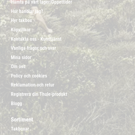
Hämta på vårt lager/Öppettider
Hur handlar jag?
Hyr takbox
Köpvillkor
Kontakta oss - Kundtjänst
Vanliga frågor och svar
Mina sidor
Om oss
Policy och cookies
Reklamation och retur
Registrera din Thule-produkt
Blogg
Sortiment
Takboxar