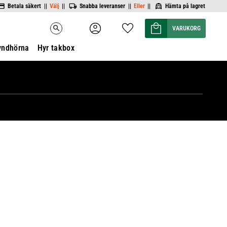
Betala säkert ||
Välj
||
Snabba leveranser ||
Eller
||
Hämta på lagret
Kundvagn
Favoriter
search
yndhörna
Hyr takbox