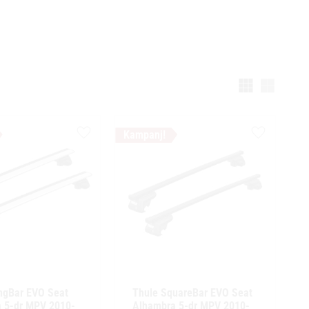
Välj vi
Lägg till i favoriter
Lägg till i f
ngBar EVO Seat 
Thule SquareBar EVO Seat 
 5-dr MPV 2010- 
Alhambra 5-dr MPV 2010- 