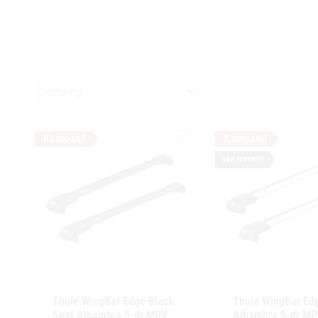
Välj sortering
Lägg till i favoriter
VÅR FAVORIT!
Thule WingBar Edge Black 
Thule WingBar Edg
Seat Alhambra 5-dr MPV 
Alhambra 5-dr MP