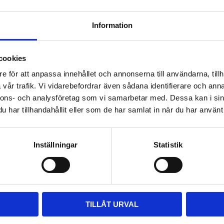
t 
V 2010- 
Information
kt 
med låg 
esign för 
cookies
ing
e för att anpassa innehållet och annonserna till användarna, tillh
vår trafik. Vi vidarebefordrar även sådana identifierare och anna
nnons- och analysföretag som vi samarbetar med. Dessa kan i sin
har tillhandahållit eller som de har samlat in när du har använt 
Inställningar
Statistik
TILLÅT URVAL