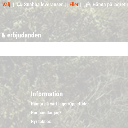
|
Välj
||
Snabba leveranser ||
Eller
||
Hämta på lagret
r & erbjudanden
Information
Hämta på vårt lager/Öppettider
Hur handlar jag?
Hyr takbox