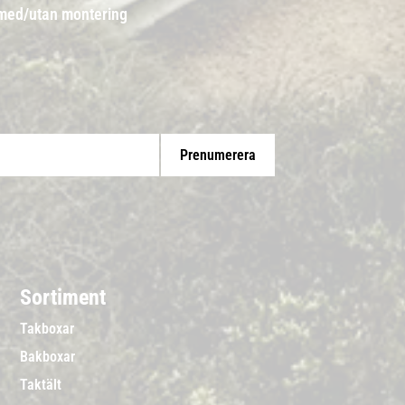
 med/utan montering
Prenumerera
Sortiment
Takboxar
Bakboxar
Taktält