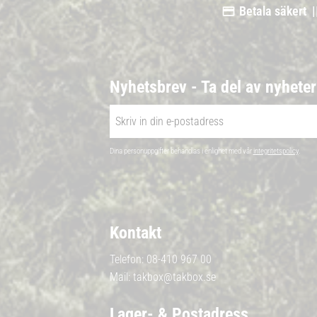
Betala säkert |
Nyhetsbrev - Ta del av nyhete
Dina personuppgifter behandlas i enlighet med vår
integritetspolicy
.
Kontakt
Telefon:
08-410 967 00
Mail:
takbox@takbox.se
Lager- & Postadress