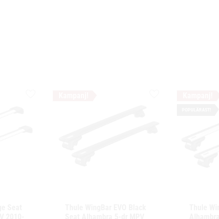
Lägg till i favoriter
Lägg till i favoriter
POPULÄRAST!
e Seat 
Thule WingBar EVO Black 
Thule Wi
V 2010- 
Seat Alhambra 5-dr MPV 
Alhambra