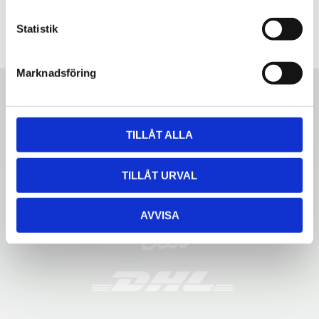
c
k
Statistik
e
s
Marknadsföring
v
a
l
TILLÅT ALLA
TILLÅT URVAL
AVVISA