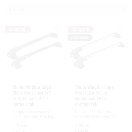
Välj sortering
Lägg till i favoriter
Lägg ti
VÅR FAVORIT!
Thule WingBar Edge 
Thule WingBar Edge 
Black Seat Ibiza 3/5-
Seat Ibiza 3/5-dr 
dr Hatchback 2017- 
Hatchback 2017- 
normalt tak
normalt tak
Komplett aerodynamiskt 
Komplett aerodynamiskt 
takräckessystem med låg 
takräckessystem med låg 
profil och integrerad design 
profil och integrerad design 
5 195
kr
4 895
kr
för exceptionellt tyst 
för exceptionellt tyst 
körning och enkel 
körning och enkel 
5 990
kr
5 690
kr