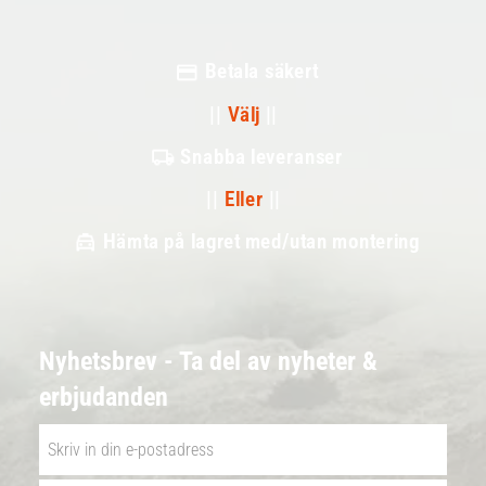
Betala säkert
||
Välj
||
Snabba leveranser
||
Eller
||
Hämta på lagret med/utan montering
Nyhetsbrev - Ta del av nyheter &
erbjudanden