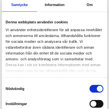
3 495
kr
Ytskikt av svart polymer.
Samtycke
Information
Om
3 945
kr
Denna webbplats använder cookies
Vi använder enhetsidentifierare för att anpassa innehållet
och annonserna till användarna, tillhandahålla funktioner
för sociala medier och analysera vår trafik. Vi
vidarebefordrar även sådana identifierare och annan
information från din enhet till de sociala medier och
annons- och analysföretag som vi samarbetar med.
Dessa kan i sin tur kombinera informationen med annan
information som du har tillhandahållit eller som de har
samlat in när du har använt deras tjänster.
S
Nödvändig
a
m
t
Inställningar
y