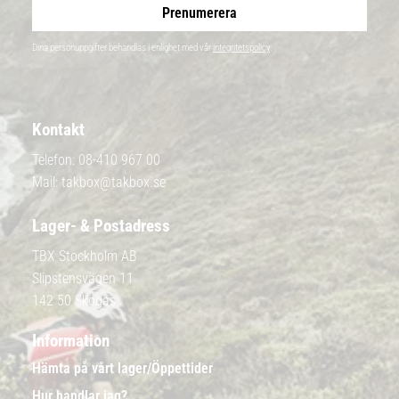
Prenumerera
Dina personuppgifter behandlas i enlighet med vår
integritetspolicy
.
Kontakt
Telefon:
08-410 967 00
Mail:
takbox@takbox.se
Lager- & Postadress
TBX Stockholm AB
Slipstensvägen 11
142 50 Skogås
Information
Hämta på vårt lager/Öppettider
Hur handlar jag?