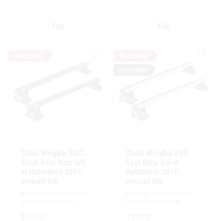
installation av tillbehör.
installation av tillbehör.
Lägg till i favoriter
Lägg ti
POPULÄRAST!
Thule WingBar EVO 
Thule WingBar EVO 
Black Seat Ibiza 3/5-
Seat Ibiza 3/5-dr 
dr Hatchback 2017- 
Hatchback 2017- 
normalt tak
normalt tak
Komplett aerodynamiskt 
Komplett aerodynamiskt 
takräckessystem för 
takräckessystem för 
exceptionellt tyst körning, 
exceptionellt tyst körning, 
4 595
kr
3 995
kr
enkel installation av 
enkel installation av 