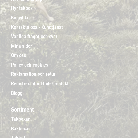
Hyr takbox
Köpvillkor
Kontakta oss - Kundtjänst
Vanliga frågor och svar
Mina sidor
Om oss
Policy och cookies
Reklamation och retur
Registrera din Thule-produkt
Blogg
Sortiment
Takboxar
Bakboxar
Taktält