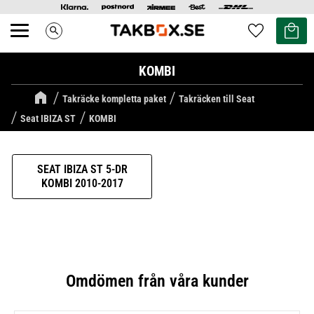
Kundvag
Favoriter
search
Meny
KOMBI
Takräcke kompletta paket
Takräcken till Seat
Seat IBIZA ST
KOMBI
SEAT IBIZA ST 5-DR
KOMBI 2010-2017