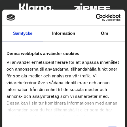
Samtycke
Information
Om
Denna webbplats använder cookies
Vi använder enhetsidentifierare för att anpassa innehållet
och annonserna till användarna, tillhandahålla funktioner
Betala säkert
för sociala medier och analysera vår trafik. Vi
vidarebefordrar även sådana identifierare och annan
||
Välj
||
information från din enhet till de sociala medier och
Snabba leveranser
annons- och analysföretag som vi samarbetar med.
Dessa kan i sin tur kombinera informationen med annan
||
Eller
||
information som du har tillhandahållit eller som de har
samlat in när du har använt deras tjänster.
Hämta på lagret med/utan montering
S